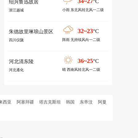
34~27
°C
绍兴鲁迅故居
小雨 东北风转北风一二级
浙江越城
32~23
°C
朱德故里琳琅山景区
阵雨 无持续风向一二级
四川仪陇
36~25
°C
河北清东陵
晴 西南风转北风一二级
河北遵化
来西亚
阿塞拜疆
塔吉克斯坦
韩国
东帝汶
阿曼