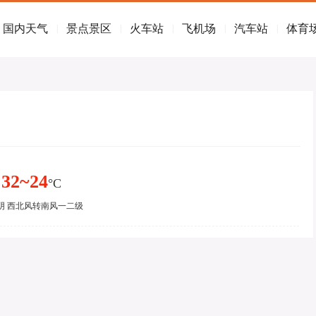
国内天气
景点景区
火车站
飞机场
汽车站
体育
|
|
|
|
|
32~24
°C
阴 西北风转南风一二级