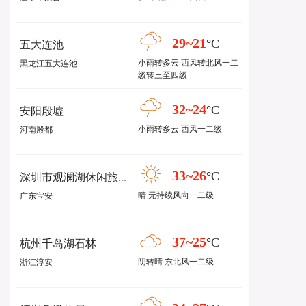
29~21
°C
五大连池
小雨转多云 西风转北风一二
黑龙江五大连池
级转三至四级
32~24
°C
安阳殷墟
小雨转多云 西风一二级
河南殷都
33~26
°C
深圳市观澜湖休闲旅游区
晴 无持续风向一二级
广东宝安
37~25
°C
杭州千岛湖石林
阴转晴 东北风一二级
浙江淳安