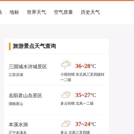
场
地标
世界天气
空气质量
历史天气
|
|
|
|
旅游景点天气查询
36~28
°C
三国城水浒城景区
小雨转晴 东北风三至四级转
江苏滨湖
一二级
35~27
°C
岳阳君山岛景区
多云转晴 北风一二级
湖南君山
37~24
°C
本溪水洞
多云 北风三至四级
辽宁本溪县