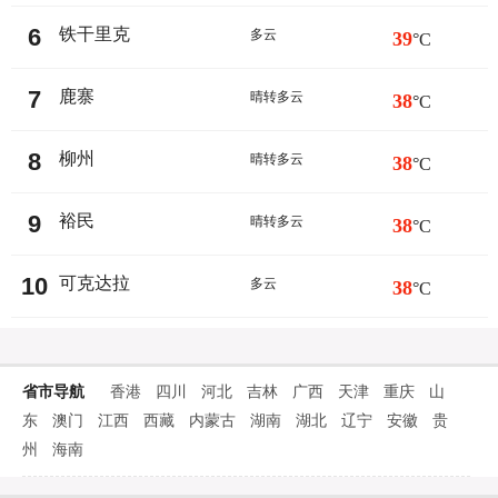
6
铁干里克
多云
39
°C
7
鹿寨
晴转多云
38
°C
8
柳州
晴转多云
38
°C
9
裕民
晴转多云
38
°C
10
可克达拉
多云
38
°C
省市导航
香港
四川
河北
吉林
广西
天津
重庆
山
东
澳门
江西
西藏
内蒙古
湖南
湖北
辽宁
安徽
贵
州
海南