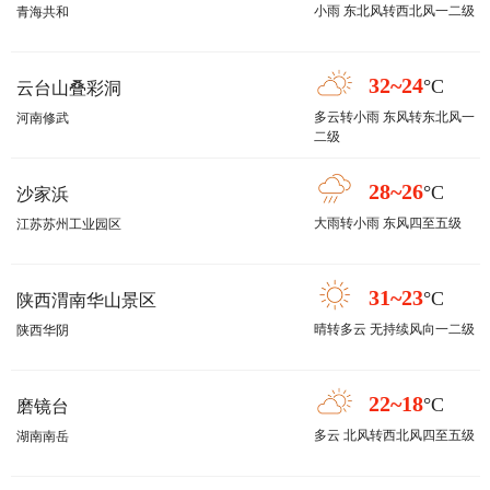
小雨 东北风转西北风一二级
青海共和
32~24
°C
云台山叠彩洞
多云转小雨 东风转东北风一
河南修武
二级
28~26
°C
沙家浜
大雨转小雨 东风四至五级
江苏苏州工业园区
31~23
°C
陕西渭南华山景区
晴转多云 无持续风向一二级
陕西华阴
22~18
°C
磨镜台
多云 北风转西北风四至五级
湖南南岳