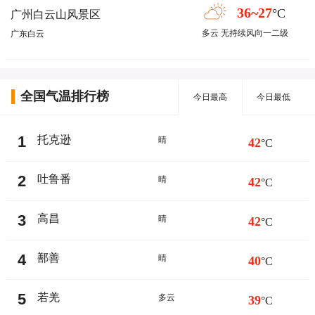
36~27
°C
广州白云山风景区
多云 无持续风向一二级
广东白云
全国气温排行榜
今日最高
今日最低
1
托克逊
晴
42
°C
2
吐鲁番
晴
42
°C
3
高昌
晴
42
°C
4
鄯善
晴
40
°C
5
若羌
多云
39
°C