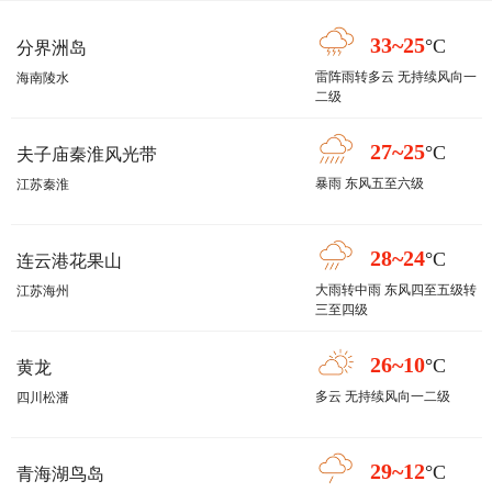
33~25
°C
分界洲岛
雷阵雨转多云 无持续风向一
海南陵水
二级
27~25
°C
夫子庙秦淮风光带
暴雨 东风五至六级
江苏秦淮
28~24
°C
连云港花果山
大雨转中雨 东风四至五级转
江苏海州
三至四级
26~10
°C
黄龙
多云 无持续风向一二级
四川松潘
29~12
°C
青海湖鸟岛