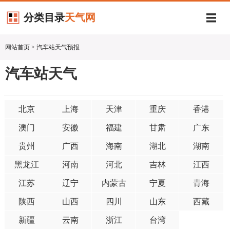
分类目录
天气网
网站首页
>
汽车站天气预报
汽车站天气
北京
上海
天津
重庆
香港
澳门
安徽
福建
甘肃
广东
贵州
广西
海南
湖北
湖南
黑龙江
河南
河北
吉林
江西
江苏
辽宁
内蒙古
宁夏
青海
陕西
山西
四川
山东
西藏
新疆
云南
浙江
台湾