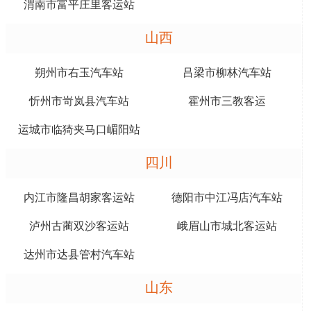
渭南市富平庄里客运站
山西
朔州市右玉汽车站
吕梁市柳林汽车站
忻州市岢岚县汽车站
霍州市三教客运
运城市临猗夹马口嵋阳站
四川
内江市隆昌胡家客运站
德阳市中江冯店汽车站
泸州古蔺双沙客运站
峨眉山市城北客运站
达州市达县管村汽车站
山东