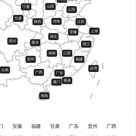
山西
宁夏
山东
甘肃
河南
陕西
江苏
上海
安徽
湖北
四川
重庆
浙江
湖南
江西
贵州
福建
台湾
云南
广西
广东
香港
澳门
海南
门
安徽
福建
甘肃
广东
贵州
广西