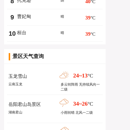
8
托克逊
阴
40
°C
9
曹妃甸
晴
39
°C
10
桓台
晴
39
°C
景区天气查询
24~13
°C
玉龙雪山
云南玉龙
多云转阵雨 无持续风向一
二级
34~26
°C
岳阳君山岛景区
湖南君山
小雨转晴 北风一二级