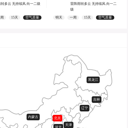
晴转多云 无持续风 向一二级
雷阵雨转多云 无持续风 向一二
级
一周
15天
空气质量
明天
一周
15天
空气质量
黑龙江
吉林
辽宁
内蒙古
北京
天津
河北