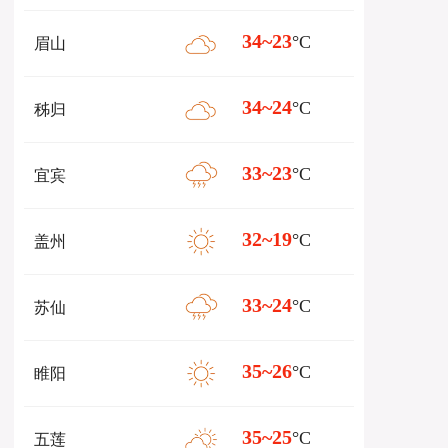
34~23
°C
眉山
34~24
°C
秭归
33~23
°C
宜宾
32~19
°C
盖州
33~24
°C
苏仙
35~26
°C
睢阳
35~25
°C
五莲