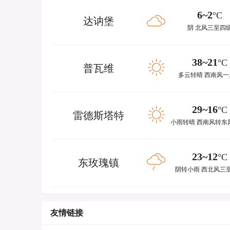
6~2
°C
达讷堡
阴 北风三至四
38~21
°C
普瓦维
多云转晴 西南风一
29~16
°C
雷德斯塔特
23~12
°C
东玫瑰镇
阴转小雨 西北风三
友情链接