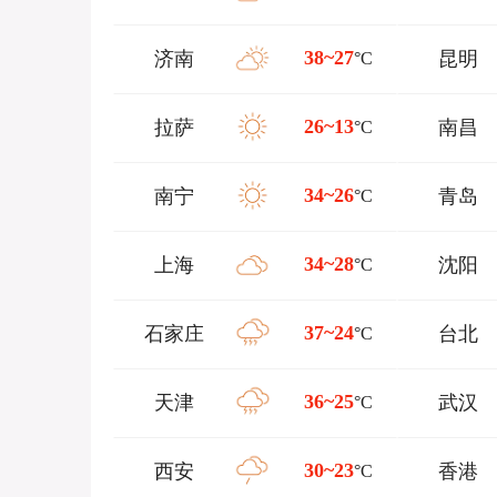
38~27
济南
昆明
°C
26~13
拉萨
南昌
°C
34~26
南宁
青岛
°C
34~28
上海
沈阳
°C
37~24
石家庄
台北
°C
36~25
天津
武汉
°C
30~23
西安
香港
°C