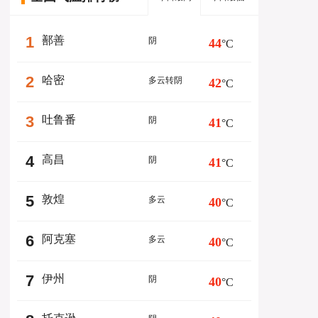
1
鄯善
阴
44
°C
2
哈密
多云转阴
42
°C
3
吐鲁番
阴
41
°C
4
高昌
阴
41
°C
5
敦煌
多云
40
°C
6
阿克塞
多云
40
°C
7
伊州
阴
40
°C