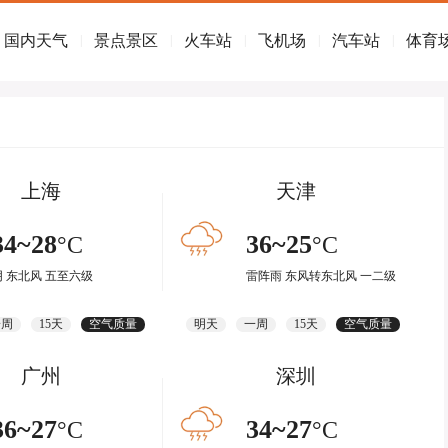
国内天气
景点景区
火车站
飞机场
汽车站
体育
|
|
|
|
|
上海
天津
34~28
36~25
°C
°C
阴 东北风 五至六级
雷阵雨 东风转东北风 一二级
一周
15天
空气质量
明天
一周
15天
空气质量
广州
深圳
36~27
34~27
°C
°C