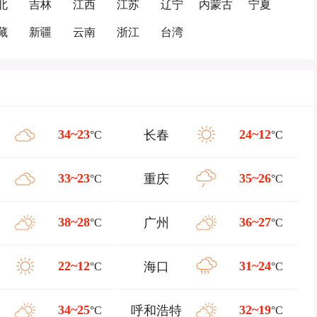
北
吉林
江西
江苏
辽宁
内蒙古
宁夏
藏
新疆
云南
浙江
台湾
34~23
24~12
长春
°C
°C
33~23
35~26
重庆
°C
°C
38~28
36~27
广州
°C
°C
22~12
31~24
海口
°C
°C
34~25
32~19
呼和浩特
°C
°C