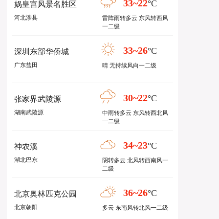
33~22
°C
娲皇宫风景名胜区
河北涉县
雷阵雨转多云 东风转西风
一二级
33~26
°C
深圳东部华侨城
广东盐田
晴 无持续风向一二级
30~22
°C
张家界武陵源
湖南武陵源
中雨转多云 东风转西北风
一二级
34~23
°C
神农溪
湖北巴东
阴转多云 北风转西南风一
二级
36~26
°C
北京奥林匹克公园
北京朝阳
多云 东南风转北风一二级