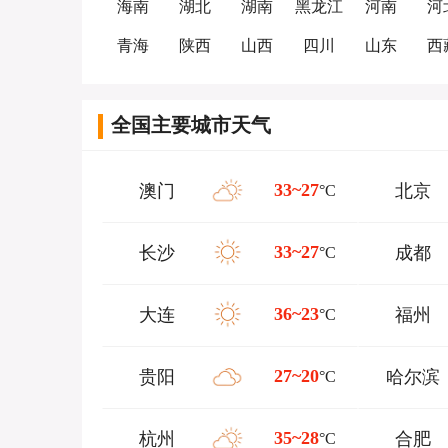
海南
湖北
湖南
黑龙江
河南
河
青海
陕西
山西
四川
山东
西
全国主要城市天气
33~27
澳门
北京
°C
33~27
长沙
成都
°C
36~23
大连
福州
°C
27~20
贵阳
哈尔滨
°C
35~28
杭州
合肥
°C