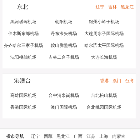
东北
辽宁
吉林
黑龙江
黑河瑷珲机场
朝阳机场
锦州小岭子机场
佳木斯东郊机场
丹东浪头机场
大连周水子国际机场
齐齐哈尔三家子机场
鞍山腾鳌机场
哈尔滨太平国际机场
沈阳桃仙机场
吉林二台子机场
大连长海机场
港澳台
香港
澳门
台湾
高雄国际机场
台中清泉岗机场
台北松山机场
香港国际机场
澳门国际机场
台北桃园国际机场
省市导航
辽宁
西藏
黑龙江
广西
江苏
上海
内蒙古