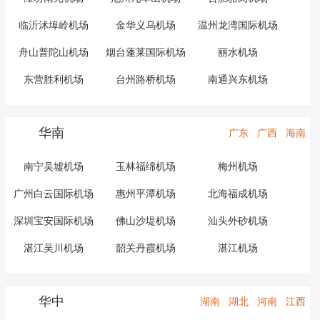
临沂沭埠岭机场
金华义乌机场
温州龙湾国际机场
舟山普陀山机场
烟台蓬莱国际机场
丽水机场
东营胜利机场
台州路桥机场
南通兴东机场
华南
广东
广西
海南
南宁吴墟机场
玉林福绵机场
梅州机场
广州白云国际机场
惠州平潭机场
北海福成机场
深圳宝安国际机场
佛山沙堤机场
汕头外砂机场
湛江吴川机场
韶关丹霞机场
湛江机场
华中
湖南
湖北
河南
江西