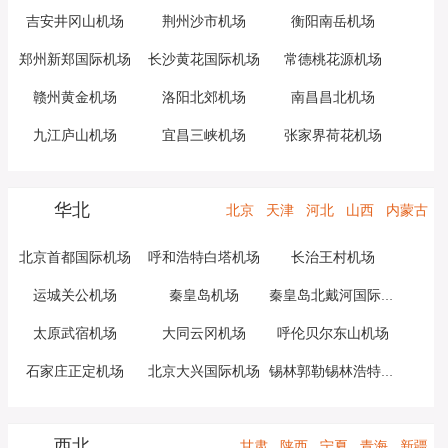
吉安井冈山机场
荆州沙市机场
衡阳南岳机场
郑州新郑国际机场
长沙黄花国际机场
常德桃花源机场
赣州黄金机场
洛阳北郊机场
南昌昌北机场
九江庐山机场
宜昌三峡机场
张家界荷花机场
华北
北京
天津
河北
山西
内蒙古
北京首都国际机场
呼和浩特白塔机场
长治王村机场
运城关公机场
秦皇岛机场
秦皇岛北戴河国际机场
太原武宿机场
大同云冈机场
呼伦贝尔东山机场
石家庄正定机场
北京大兴国际机场
锡林郭勒锡林浩特机场
西北
甘肃
陕西
宁夏
青海
新疆