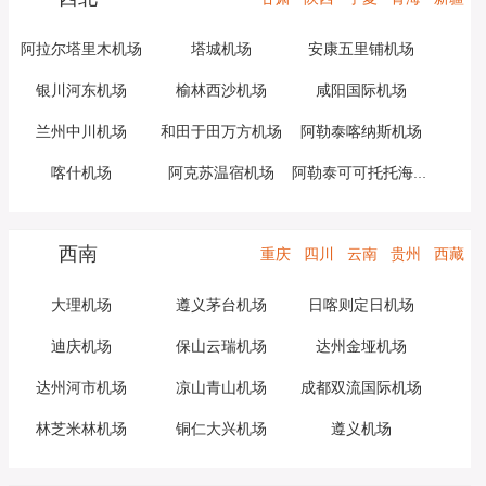
阿拉尔塔里木机场
塔城机场
安康五里铺机场
银川河东机场
榆林西沙机场
咸阳国际机场
兰州中川机场
和田于田万方机场
阿勒泰喀纳斯机场
喀什机场
阿克苏温宿机场
阿勒泰可可托托海机场
西南
重庆
四川
云南
贵州
西藏
大理机场
遵义茅台机场
日喀则定日机场
迪庆机场
保山云瑞机场
达州金垭机场
达州河市机场
凉山青山机场
成都双流国际机场
林芝米林机场
铜仁大兴机场
遵义机场