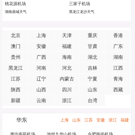
桃花源机场
三家子机场
湖南鼎城天气
黑龙江龙沙天气
北京
上海
天津
重庆
香港
澳门
安徽
福建
甘肃
广东
贵州
广西
海南
湖北
湖南
黑龙江
河南
河北
吉林
江西
江苏
辽宁
内蒙古
宁夏
青海
陕西
山西
四川
山东
西藏
新疆
云南
浙江
台湾
华东
上海
山东
江苏
安徽
浙江
福建
潍坊南苑机场
池州九华山机场
合肥骆岗机场