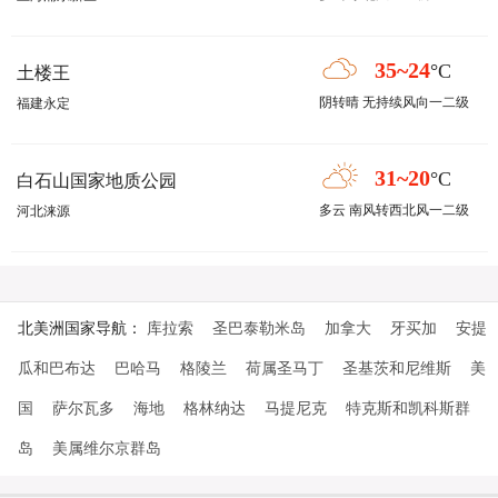
35~24
°C
土楼王
阴转晴 无持续风向一二级
福建永定
31~20
°C
白石山国家地质公园
多云 南风转西北风一二级
河北涞源
北美洲国家导航：
库拉索
圣巴泰勒米岛
加拿大
牙买加
安提
瓜和巴布达
巴哈马
格陵兰
荷属圣马丁
圣基茨和尼维斯
美
国
萨尔瓦多
海地
格林纳达
马提尼克
特克斯和凯科斯群
岛
美属维尔京群岛