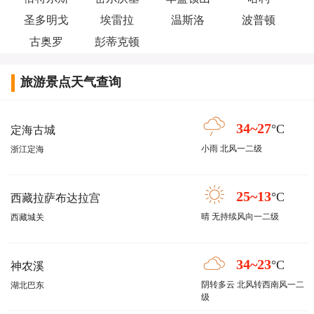
圣多明戈
埃雷拉
温斯洛
波普顿
古奥罗
彭蒂克顿
旅游景点天气查询
34~27
°C
定海古城
小雨 北风一二级
浙江定海
25~13
°C
西藏拉萨布达拉宫
晴 无持续风向一二级
西藏城关
34~23
°C
神农溪
阴转多云 北风转西南风一二
湖北巴东
级