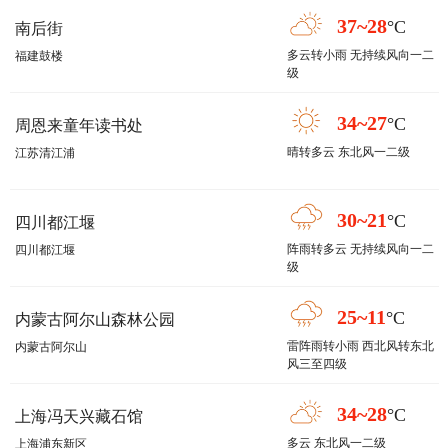
37~28
°C
南后街
多云转小雨 无持续风向一二
福建鼓楼
级
34~27
°C
周恩来童年读书处
晴转多云 东北风一二级
江苏清江浦
30~21
°C
四川都江堰
阵雨转多云 无持续风向一二
四川都江堰
级
25~11
°C
内蒙古阿尔山森林公园
雷阵雨转小雨 西北风转东北
内蒙古阿尔山
风三至四级
34~28
°C
上海冯天兴藏石馆
多云 东北风一二级
上海浦东新区