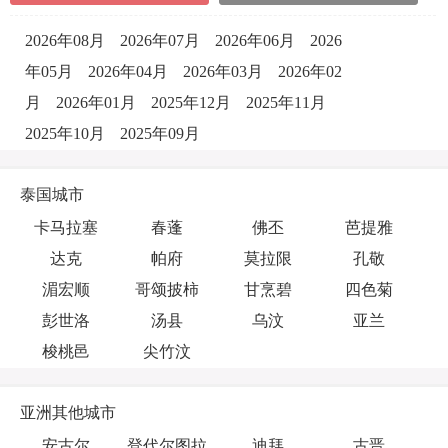
2026年08月
2026年07月
2026年06月
2026
年05月
2026年04月
2026年03月
2026年02
月
2026年01月
2025年12月
2025年11月
2025年10月
2025年09月
泰国城市
卡马拉塞
春蓬
佛丕
芭提雅
达克
帕府
莫拉限
孔敬
湄宏顺
哥颂披柿
甘烹碧
四色菊
彭世洛
汤县
乌汶
亚兰
梭桃邑
尖竹汶
亚洲其他城市
安古尔
登代尔图拉
迪拜
古晋