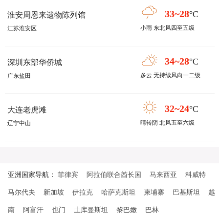
33~28
°C
淮安周恩来遗物陈列馆
小雨 东北风四至五级
江苏淮安区
34~28
°C
深圳东部华侨城
多云 无持续风向一二级
广东盐田
32~24
°C
大连老虎滩
晴转阴 北风五至六级
辽宁中山
亚洲国家导航：
菲律宾
阿拉伯联合酋长国
马来西亚
科威特
马尔代夫
新加坡
伊拉克
哈萨克斯坦
柬埔寨
巴基斯坦
越
南
阿富汗
也门
土库曼斯坦
黎巴嫩
巴林