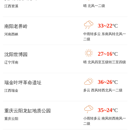
晴 北风一二级
江西资溪
33~22
°C
南阳老界岭
中雨转多云 东南风转北风一
河南西峡
二级
27~16
°C
沈阳世博园
晴 北风四至五级转三至四级
辽宁浑南
36~26
°C
瑞金叶坪革命遗址
多云 西风转西北风一二级
江西瑞金
35~24
°C
重庆云阳龙缸地质公园
小雨转多云 南风转西南风一
重庆云阳
二级