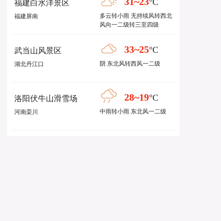
31~23
°C
福建白水洋景区
多云转小雨 无持续风转西北
福建屏南
风向一二级转三至四级
33~25
°C
武当山风景区
阴 东北风转西风一二级
湖北丹江口
28~19
°C
洛阳伏牛山滑雪场
中雨转小雨 东北风一二级
河南栾川