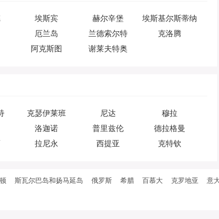
德
埃斯宾
赫尔辛堡
埃斯基尔斯蒂纳
厄兰岛
兰德索尔特
克洛腾
达
阿克斯图
谢莱夫特奥
特
克瑟伊莱班
尼达
穆拉
洛迦诺
普里兹伦
德拉格曼
西
拉尼永
西提亚
克特钦
顿
斯瓦尔巴岛和扬马延岛
俄罗斯
希腊
百慕大
克罗地亚
意