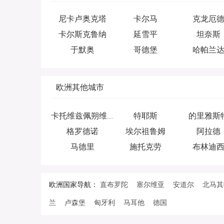
尼卡卢奥克塔
卡尔马
克龙厄
卡尔斯克鲁纳
延雪平
坦奈斯
于默奥
哥德堡
哈帕兰
欧洲其他城市
特耶斯
的里雅斯
卡托维兹佩朔维茨
格罗德诺
埃尔祖鲁姆
阿拉德
马德里
施托克劳
布林迪
欧洲国家导航：
直布罗陀
塞尔维亚
安道尔
北马其
兰
卢森堡
匈牙利
马耳他
德国