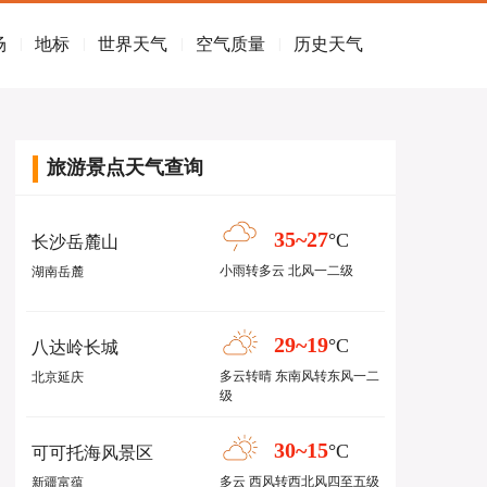
场
地标
世界天气
空气质量
历史天气
|
|
|
|
旅游景点天气查询
35~27
°C
长沙岳麓山
小雨转多云 北风一二级
湖南岳麓
29~19
°C
八达岭长城
多云转晴 东南风转东风一二
北京延庆
级
30~15
°C
可可托海风景区
多云 西风转西北风四至五级
新疆富蕴