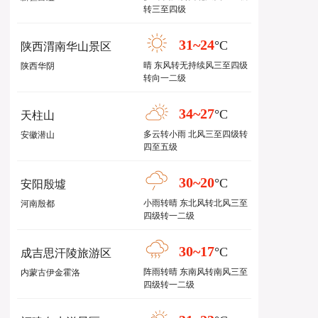
转三至四级
31~24
°C
陕西渭南华山景区
晴 东风转无持续风三至四级
陕西华阴
转向一二级
34~27
°C
天柱山
多云转小雨 北风三至四级转
安徽潜山
四至五级
30~20
°C
安阳殷墟
小雨转晴 东北风转北风三至
河南殷都
四级转一二级
30~17
°C
成吉思汗陵旅游区
阵雨转晴 东南风转南风三至
内蒙古伊金霍洛
四级转一二级