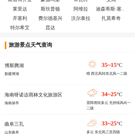
莱里达
斯坎普顿
阿维拉
迪森蒂斯·塞德龙
开塞利
费尔德基兴
沃尔泰拉
扎莫希奇
特尔希艾
昆达
旅游景点天气查询
35~15
°C
博斯腾湖
晴 西北风转东北风一二级
新疆博湖
34~25
°C
海南呀诺达雨林文化旅游区
雷阵雨转多云 无持续风向一
海南保亭
二级
33~25
°C
曲阜三孔
多云 东北风三至四级
山东曲阜