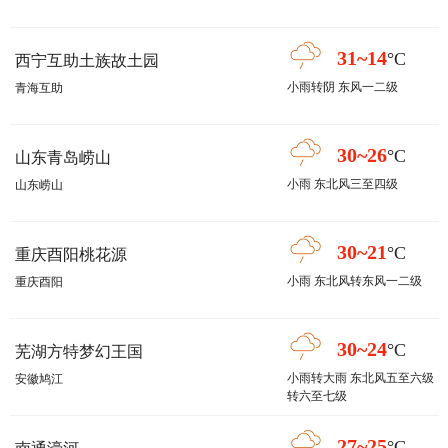
31~14
°C
西宁互助土族故土园
小雨转阴 东风一二级
青海互助
30~26
°C
山东青岛崂山
小雨 东北风三至四级
山东崂山
30~21
°C
重庆酉阳桃花源
小雨 东北风转东风一二级
重庆酉阳
30~24
°C
芜湖方特梦幻王国
小雨转大雨 东北风五至六级
安徽鸠江
转六至七级
27~25
°C