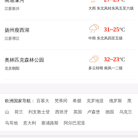
南通濠河
大雨 东北风转东风五至六级
江苏崇川
31~25
°C
扬州瘦西湖
中雨 东北风四至五级
江苏邗江
32~23
°C
奥林匹克森林公园
多云转晴 南风一二级
北京朝阳
欧洲国家导航：
百慕大
梵蒂冈
希腊
克罗地亚
俄罗斯
黑
山
荷兰
列支敦士登
西班牙
英国
卢森堡
德国
乌克兰
马耳他
意大利
塞浦路斯
阿尔巴尼亚