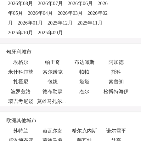
2026年08月
2026年07月
2026年06月
2026
年05月
2026年04月
2026年03月
2026年02
月
2026年01月
2025年12月
2025年11月
2025年10月
2025年09月
匈牙利城市
埃格尔
帕里奇
布达佩斯
阿加德
米什科尔茨
索尔诺克
帕帕
托科
扎霍尼
包姚
塔塔
索普朗
波罗兹洛
德布勒森
杰尔
松博特海伊
瑙吉考尼饶
莫雄马扎尔古堡
欧洲其他城市
苏特兰
赫瓦尔岛
希尔克内斯
诺尔雪平
斯洛博齐亚
蒙德马桑
蒂瓦特
艾高