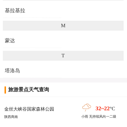
基拉基拉
M
蒙达
T
塔洛岛
旅游景点天气查询
32~22
°C
金丝大峡谷国家森林公园
小雨 无持续风向一二级
陕西商南