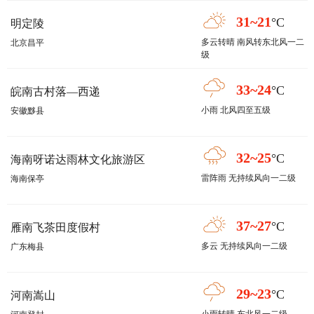
31~21
°C
明定陵
多云转晴 南风转东北风一二
北京昌平
级
33~24
°C
皖南古村落—西递
小雨 北风四至五级
安徽黟县
32~25
°C
海南呀诺达雨林文化旅游区
雷阵雨 无持续风向一二级
海南保亭
37~27
°C
雁南飞茶田度假村
多云 无持续风向一二级
广东梅县
29~23
°C
河南嵩山