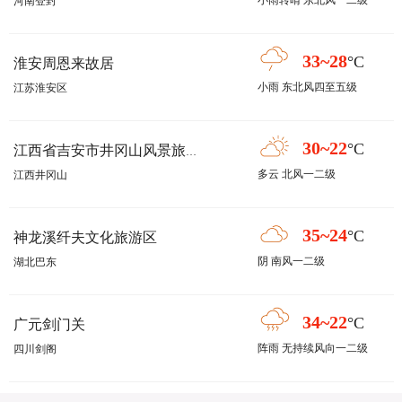
小雨转晴 东北风一二级
河南登封
33~28
°C
淮安周恩来故居
小雨 东北风四至五级
江苏淮安区
30~22
°C
江西省吉安市井冈山风景旅游区
多云 北风一二级
江西井冈山
35~24
°C
神龙溪纤夫文化旅游区
阴 南风一二级
湖北巴东
34~22
°C
广元剑门关
阵雨 无持续风向一二级
四川剑阁