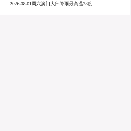
2026-08-01周六澳门大部降雨最高温28度
28℃