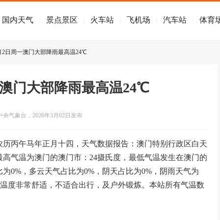
国内天气
景点景区
火车站
飞机场
汽车站
体育
|
|
|
|
|
年3月2日周一澳门大部降雨最高温24℃
周一澳门大部降雨最高温24℃
央气象台，2026年3月02日发布
一，农历丙午马年正月十四，天气数据报告：澳门特别行政区白天
，最高气温为澳门的澳门市：24摄氏度，最低气温发生在澳门的
为0%，多云天气占比为0%，阴天占比为0%，阴雨天气为
主，温度非常舒适，不适合出行，及户外锻炼。本站所有气温数