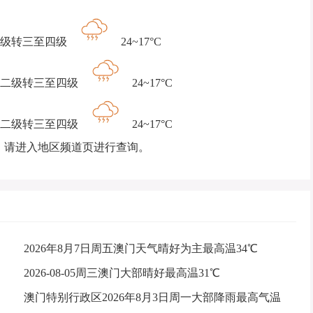
二级转三至四级
24~17°C
一二级转三至四级
24~17°C
一二级转三至四级
24~17°C
，请进入地区频道页进行查询。
2026年8月7日周五澳门天气晴好为主最高温34℃
2026-08-05周三澳门大部晴好最高温31℃
澳门特别行政区2026年8月3日周一大部降雨最高气温