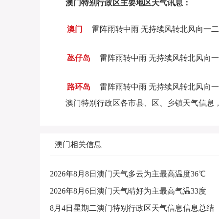
澳门特别行政区主要地区天气讯息：
澳门
雷阵雨转中雨 无持续风转北风向一
氹仔岛
雷阵雨转中雨 无持续风转北风向
路环岛
雷阵雨转中雨 无持续风转北风向
澳门特别行政区各市县、区、乡镇天气信息
澳门相关信息
2026年8月8日澳门天气多云为主最高温度36℃
2026年8月6日澳门天气晴好为主最高气温33度
8月4日星期二澳门特别行政区天气信息信息总结