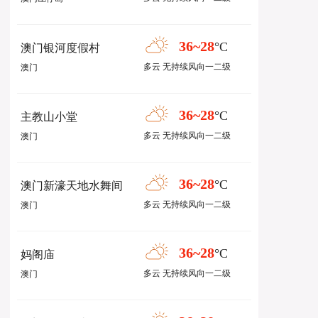
36~28
°C
澳门银河度假村
多云 无持续风向一二级
澳门
36~28
°C
主教山小堂
多云 无持续风向一二级
澳门
36~28
°C
澳门新濠天地水舞间
多云 无持续风向一二级
澳门
36~28
°C
妈阁庙
多云 无持续风向一二级
澳门