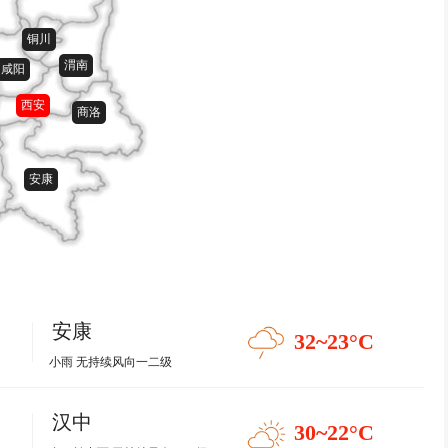
铜川
渭南
咸阳
西安
商洛
安康
安康
32~23
°C
小雨 无持续风向一二级
汉中
30~22
°C