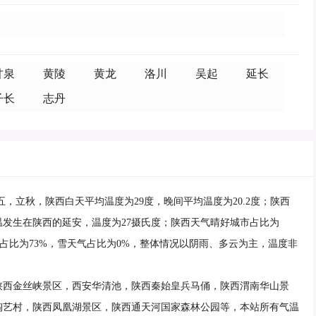
甘泉
黄陵
黄龙
洛川
吴起
延长
子长
志丹
廿五，立秋，陕西白天平均温度为29度，晚间平均温度为20.2度；陕西
温发生在陕西的延安，温度为27摄氏度；陕西天气晴好城市占比为
雨天气占比为73%，雪天气占比为0%，整体情况以阴雨、多云为主，温度非
陕西金丝峡景区，西安华清池，陕西秦始皇兵马俑，陕西渭南华山景
陶艺村，陕西凤凰湖景区，陕西通天河国家森林公园等，本站所有气温