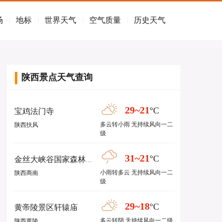
场
地标
世界天气
空气质量
历史天气
|
|
|
|
陕西景点天气查询
29~21
°C
宝鸡法门寺
多云转小雨 无持续风向一二
陕西扶风
级
31~21
°C
金丝大峡谷国家森林公园
小雨转多云 无持续风向一二
陕西商南
级
29~18
°C
黄帝陵景区轩辕庙
多云转阴 无持续风向一二级
陕西黄陵