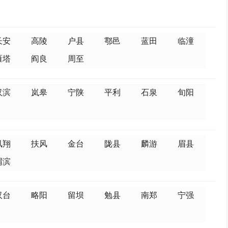
长安
高陵
户县
鄠邑
蓝田
临潼
雁塔
阎良
周至
汉滨
岚皋
宁陕
平利
石泉
旬阳
凤翔
扶风
金台
陇县
麟游
眉县
渭滨
汉台
略阳
留坝
勉县
南郑
宁强