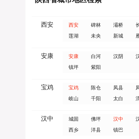
西安
西安
碑林
灞桥
莲湖
未央
新城
安康
安康
白河
汉阴
镇坪
紫阳
宝鸡
宝鸡
陈仓
凤县
岐山
千阳
太白
汉中
城固
佛坪
汉中
西乡
洋县
镇巴