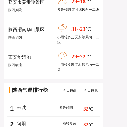
29~18
°C
延安市黄帝陵景区
多云转阴 无持续风向一二级
陕西黄陵
31~23
°C
陕西渭南华山景区
小雨转多云 无持续风向一二
陕西华阴
级
29~22
°C
西安华清池
小雨转多云 无持续风向一二
陕西临潼
级
陕西气温排行榜
今日最高
今日最低
1
韩城
多云转阴
32
°C
2
旬阳
小雨转多云
32
°C