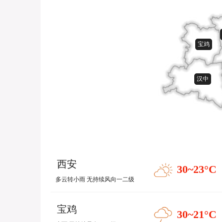
宝鸡
汉中
西安
30~23
°C
多云转小雨 无持续风向一二级
宝鸡
30~21
°C