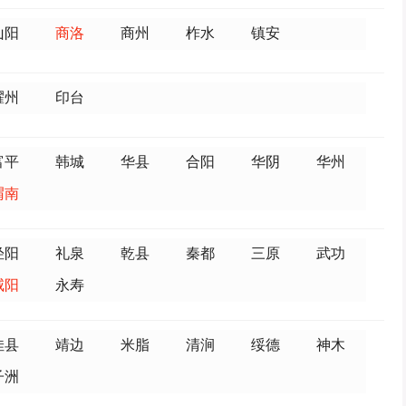
山阳
商洛
商州
柞水
镇安
耀州
印台
富平
韩城
华县
合阳
华阴
华州
渭南
泾阳
礼泉
乾县
秦都
三原
武功
咸阳
永寿
佳县
靖边
米脂
清涧
绥德
神木
子洲