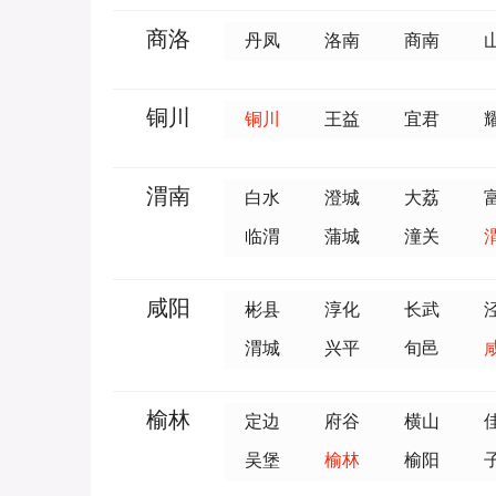
商洛
丹凤
洛南
商南
铜川
铜川
王益
宜君
渭南
白水
澄城
大荔
临渭
蒲城
潼关
咸阳
彬县
淳化
长武
渭城
兴平
旬邑
榆林
定边
府谷
横山
吴堡
榆林
榆阳