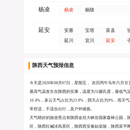
杨凌
杨凌
杨陵
延安
安塞
宝塔
富县
延川
宜川
延安
陕西天气预报信息
今天是2026年08月07日，星期五， 农历丙午马年六月
最高气温发生在陕西的安康，温度为32摄氏度，最低气
16.4%，多云天气占比为23.8%，阴天占比为9%，
常舒适，不适合出行，及户外锻炼。
天气晴好的旅游景点有陕西金丝大峡谷国家森林公园，
区，陕西红碱淖风景区，陕西西安秦始皇陵，陕西富平