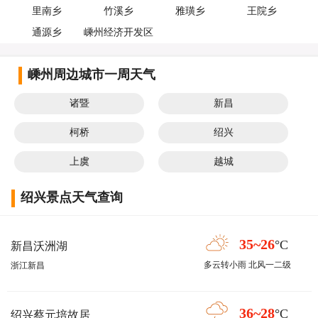
里南乡
竹溪乡
雅璜乡
王院乡
通源乡
嵊州经济开发区
嵊州周边城市一周天气
诸暨
新昌
柯桥
绍兴
上虞
越城
绍兴景点天气查询
35~26
°C
新昌沃洲湖
多云转小雨 北风一二级
浙江新昌
36~28
°C
绍兴蔡元培故居