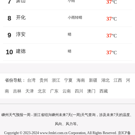
7
萧山
小雨
37
°C
8
开化
小雨转晴
37
°C
9
淳安
晴
37
°C
10
建德
晴
37
°C
省份导航：
台湾
贵州
浙江
宁夏
海南
新疆
湖北
江西
河
南
吉林
天津
北京
广东
云南
四川
澳门
西藏
嵊州天气预报一周 - 浙江省绍兴嵊州未来7天(一周)天气查询，涉及未来7天的温度、
风向、风力等。
Copyright © 2023-2024 www.fenlei.com.cn Corporation, All Rights Reserved.
京ICP备