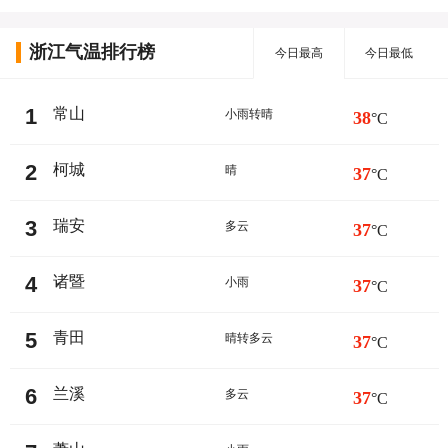
浙江气温排行榜
今日最高
今日最低
1
常山
小雨转晴
38
°C
2
柯城
晴
37
°C
3
瑞安
多云
37
°C
4
诸暨
小雨
37
°C
5
青田
晴转多云
37
°C
6
兰溪
多云
37
°C