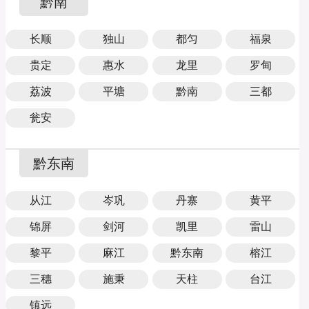
黔南
长顺
独山
都匀
福泉
贵定
惠水
龙里
罗甸
荔波
平塘
黔南
三都
瓮安
黔东南
从江
岑巩
丹寨
黄平
锦屏
剑河
凯里
雷山
黎平
麻江
黔东南
榕江
三穗
施秉
天柱
台江
镇远