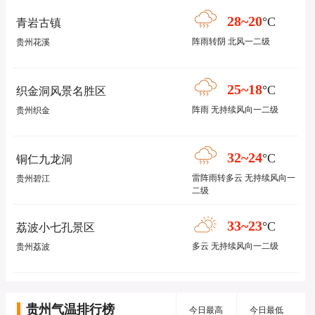
28~20
°C
青岩古镇
阵雨转阴 北风一二级
贵州花溪
25~18
°C
织金洞风景名胜区
阵雨 无持续风向一二级
贵州织金
32~24
°C
铜仁九龙洞
雷阵雨转多云 无持续风向一
贵州碧江
二级
33~23
°C
荔波小七孔景区
多云 无持续风向一二级
贵州荔波
贵州气温排行榜
今日最高
今日最低