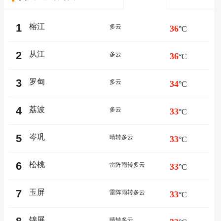
1
榕江
多云
36
°C
2
从江
多云
36
°C
3
罗甸
多云
34
°C
4
荔波
多云
33
°C
5
岑巩
晴转多云
33
°C
6
松桃
雷阵雨转多云
33
°C
7
玉屏
雷阵雨转多云
33
°C
锦屏
晴转多云