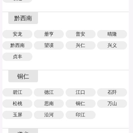
黔西南
安龙
册亨
普安
晴隆
黔西南
望谟
兴仁
兴义
贞丰
铜仁
碧江
德江
江口
石阡
松桃
思南
铜仁
万山
玉屏
沿河
印江