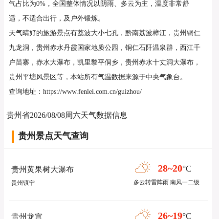
气占比为0%，全国整体情况以阴雨、多云为主，温度非常舒
适，不适合出行，及户外锻炼。
天气晴好的旅游景点有荔波大小七孔，黔南荔波樟江，贵州铜仁
九龙洞，贵州赤水丹霞国家地质公园，铜仁石阡温泉群，西江千
户苗寨，赤水大瀑布，凯里黎平侗乡，贵州赤水十丈洞大瀑布，
贵州平塘风景区等，本站所有气温数据来源于中央气象台。
查询地址：https://www.fenlei.com.cn/guizhou/
贵州省2026/08/08周六天气数据信息
贵州景点天气查询
28~20
°C
贵州黄果树大瀑布
多云转雷阵雨 南风一二级
贵州镇宁
26~19
°C
贵州龙宫