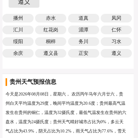
遵义
播州
赤水
道真
凤冈
汇川
红花岗
湄潭
仁怀
绥阳
桐梓
务川
习水
余庆
遵义县
正安
遵义
贵州天气预报信息
今天是2026年08月08日，星期六， 农历丙午马年六月廿六，贵
州白天平均温度为29度，晚间平均温度为20.6度；贵州最高气温
发生在贵州的铜仁，温度为32摄氏度，最低气温发生在贵州的六
盘水，温度为24摄氏度；贵州天气晴好城市占比为0%，多云天
气占比为43.9%，阴天占比为10.2%，雨天气占比为77.6%，雪天