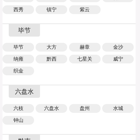
西秀
镇宁
紫云
毕节
毕节
大方
赫章
金沙
纳雍
黔西
七星关
威宁
织金
六盘水
六枝
六盘水
盘州
水城
钟山