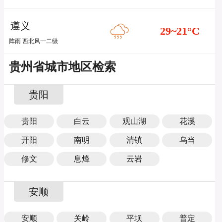
遵义
29~21
°C
阵雨 西北风一二级
贵州省城市地区检索
贵阳
贵阳
白云
观山湖
花溪
开阳
南明
清镇
乌当
修文
息烽
云岩
安顺
安顺
关岭
平坝
普定