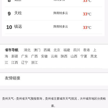
8
33
°C
9
天柱
阵雨转多云
33
°C
10
镇远
阵雨转多云
33
°C
省市导航
湖北
澳门
西藏
北京
福建
四川
香港
上
海
新疆
广东
广西
安徽
云南
陕西
山西
宁夏
黑龙
江
江西
辽宁
浙江
友情链接
贵州天气 - 贵州省天气预报查询，贵州省主要城市天气情况，大中城市地区分类检
索。