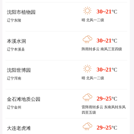
30~21
°C
沈阳市植物园
晴 北风一二级
辽宁东陵
30~21
°C
本溪水洞
阵雨转多云 南风三至四级
辽宁本溪县
30~21
°C
沈阳世博园
晴 北风一二级
辽宁浑南
29~25
°C
金石滩地质公园
雷阵雨转多云 东南风转东风
辽宁金州
四至五级
29~25
°C
大连老虎滩