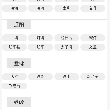
凌海
凌河
太和
义县
辽阳
白塔
灯塔
弓长岭
宏伟
辽阳县
辽阳
太子河
文圣
盘锦
大洼
盘锦
盘山
双台子
兴隆台
铁岭