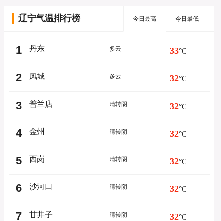
辽宁气温排行榜
今日最高
今日最低
1
丹东
多云
33
°C
2
凤城
多云
32
°C
3
普兰店
晴转阴
32
°C
4
金州
晴转阴
32
°C
5
西岗
晴转阴
32
°C
6
沙河口
晴转阴
32
°C
7
甘井子
晴转阴
32
°C