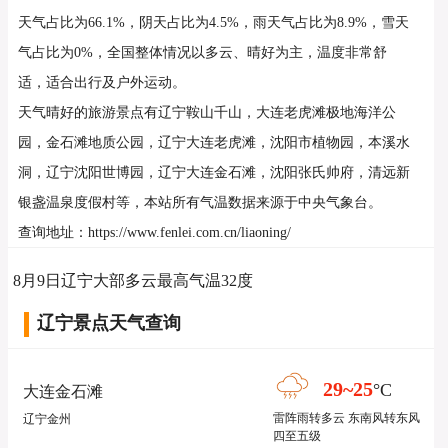
天气占比为66.1%，阴天占比为4.5%，雨天气占比为8.9%，雪天
气占比为0%，全国整体情况以多云、晴好为主，温度非常舒
适，适合出行及户外运动。
天气晴好的旅游景点有辽宁鞍山千山，大连老虎滩极地海洋公
园，金石滩地质公园，辽宁大连老虎滩，沈阳市植物园，本溪水
洞，辽宁沈阳世博园，辽宁大连金石滩，沈阳张氏帅府，清远新
银盏温泉度假村等，本站所有气温数据来源于中央气象台。
查询地址：https://www.fenlei.com.cn/liaoning/
8月9日辽宁大部多云最高气温32度
辽宁景点天气查询
29~25
°C
大连金石滩
雷阵雨转多云 东南风转东风
辽宁金州
四至五级