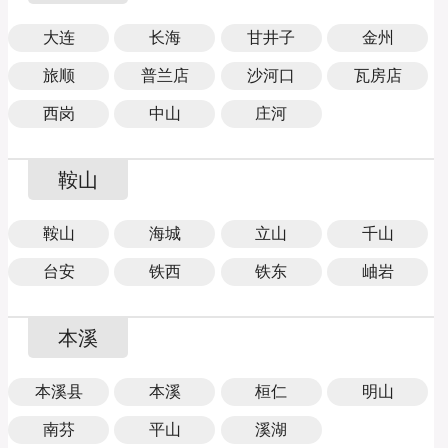
大连
长海
甘井子
金州
旅顺
普兰店
沙河口
瓦房店
西岗
中山
庄河
鞍山
鞍山
海城
立山
千山
台安
铁西
铁东
岫岩
本溪
本溪县
本溪
桓仁
明山
南芬
平山
溪湖