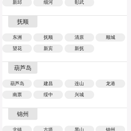
新邱
细河
彰武
抚顺
东洲
抚顺
清原
顺城
望花
新宾
新抚
葫芦岛
葫芦岛
建昌
连山
龙港
南票
绥中
兴城
锦州
北镇
古塔
黑山
锦州