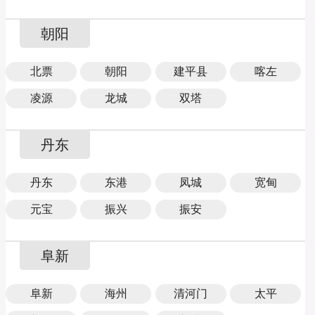
朝阳
北票
朝阳
建平县
喀左
凌源
龙城
双塔
丹东
丹东
东港
凤城
宽甸
元宝
振兴
振安
阜新
阜新
海州
清河门
太平