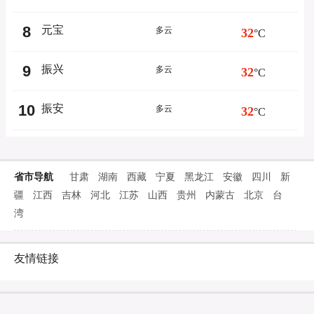
8
元宝
多云
32
°C
9
振兴
多云
32
°C
10
振安
多云
32
°C
省市导航
甘肃
湖南
西藏
宁夏
黑龙江
安徽
四川
新
疆
江西
吉林
河北
江苏
山西
贵州
内蒙古
北京
台
湾
友情链接