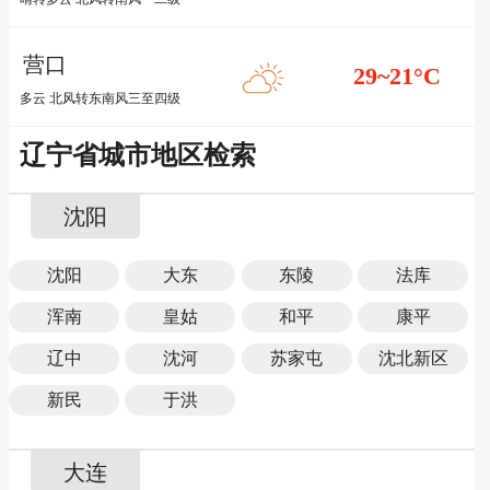
营口
29~21
°C
多云 北风转东南风三至四级
辽宁省城市地区检索
沈阳
沈阳
大东
东陵
法库
浑南
皇姑
和平
康平
辽中
沈河
苏家屯
沈北新区
新民
于洪
大连