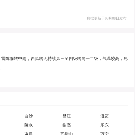
数据更新于08月08日发布
度，雷阵雨转中雨，西风转无持续风三至四级转向一二级，气温较高，尽
。
l
白沙
昌江
澄迈
陵水
临高
乐东
屯昌
五指山
万宁