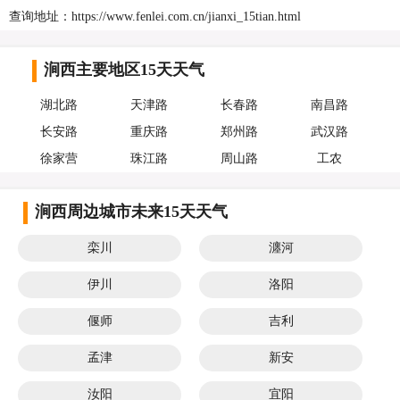
查询地址：https://www.fenlei.com.cn/jianxi_15tian.html
涧西主要地区15天天气
湖北路
天津路
长春路
南昌路
长安路
重庆路
郑州路
武汉路
徐家营
珠江路
周山路
工农
涧西周边城市未来15天天气
栾川
瀍河
伊川
洛阳
偃师
吉利
孟津
新安
汝阳
宜阳