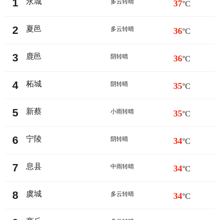
1
永城
多云转晴
37
°C
2
夏邑
多云转晴
36
°C
3
鹿邑
阴转晴
36
°C
4
柘城
阴转晴
35
°C
5
新蔡
小雨转晴
35
°C
6
宁陵
阴转晴
34
°C
7
息县
中雨转晴
34
°C
8
虞城
多云转晴
34
°C