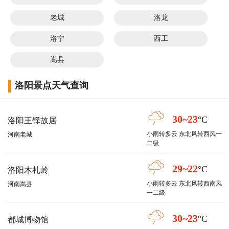
老城
洛龙
洛宁
西工
嵩县
洛阳景点天气查询
30~23
°C
洛阳王铎故居
小雨转多云 东北风转西风一
河南老城
二级
29~22
°C
洛阳木札岭
小雨转多云 东北风转西南风
河南嵩县
一二级
30~23
°C
都城博物馆