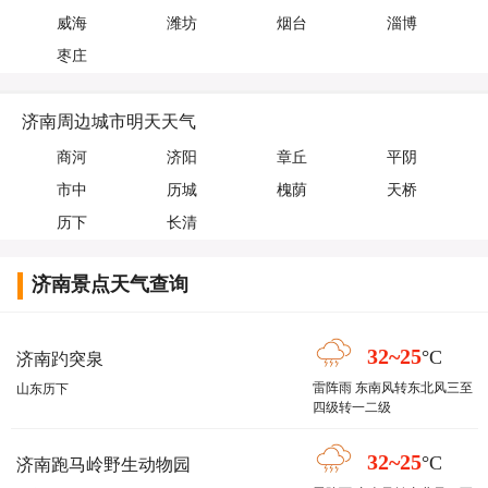
威海
潍坊
烟台
淄博
枣庄
济南周边城市明天天气
商河
济阳
章丘
平阴
市中
历城
槐荫
天桥
历下
长清
济南景点天气查询
32~25
°C
济南趵突泉
雷阵雨 东南风转东北风三至
山东历下
四级转一二级
32~25
°C
济南跑马岭野生动物园