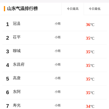
山东气温排行榜
今日最高
今日最低
1
冠县
小雨
36
°C
2
茌平
小雨
35
°C
3
聊城
小雨
35
°C
4
东昌府
小雨
35
°C
5
高唐
小雨
35
°C
6
东阿
小雨
35
°C
7
寿光
小雨
34
°C