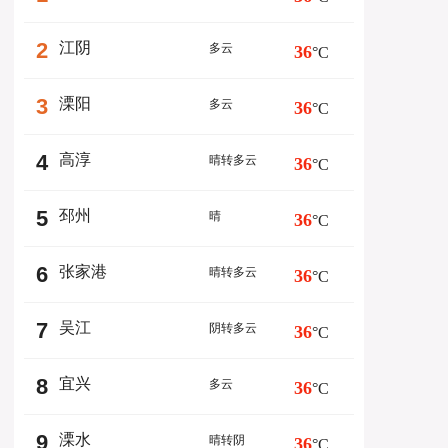
2
江阴
多云
36
°C
3
溧阳
多云
36
°C
4
高淳
晴转多云
36
°C
5
邳州
晴
36
°C
6
张家港
晴转多云
36
°C
7
吴江
阴转多云
36
°C
8
宜兴
多云
36
°C
9
溧水
晴转阴
36
°C