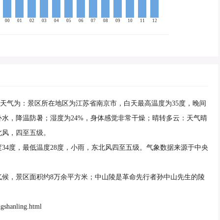
00
01
02
03
04
05
06
07
08
09
10
11
12
星期五)天气为：景区所在地区为江苏省南京市，白天最高温度为35度，晚间
补水，降温防暑；湿度为24%，身体感觉非常干燥；晴转多云：天气晴
北风，四至五级。
温度34度，最低温度28度，小雨，东北风四至五级。气象数据来源于中央
气候，景区面积约8万余平方米；中山陵是革命先行者孙中山先生的陵
gshanling.html