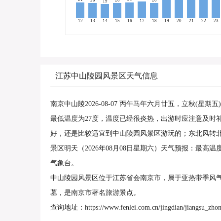
20
20
20
19
12
13
14
15
16
17
18
19
20
21
22
23
江苏中山陵园风景区天气信息
南京中山陵2026-08-07 丙午马年六月廿五，立秋(
最低温度为27度，温度已经很炎热，出游时应注意及时
好，还是比较适宜到中山陵园风景区游玩的；东北风转
景区明天（2026年08月08日星期六）天气预报：最高
气象台。
中山陵园风景区位于江苏省会南京市，属于亚热带季风
墓，是南京市著名旅游景点。
查询地址：https://www.fenlei.com.cn/jingdian/jiangsu_zhon