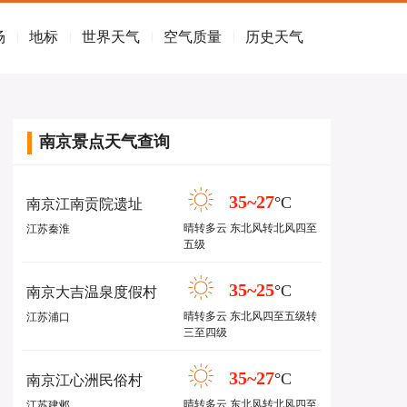
场
地标
世界天气
空气质量
历史天气
|
|
|
|
南京景点天气查询
35~27
°C
南京江南贡院遗址
晴转多云 东北风转北风四至
江苏秦淮
五级
35~25
°C
南京大吉温泉度假村
晴转多云 东北风四至五级转
江苏浦口
三至四级
35~27
°C
南京江心洲民俗村
晴转多云 东北风转北风四至
江苏建邺