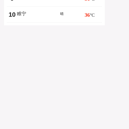
10
睢宁
晴
36
°C