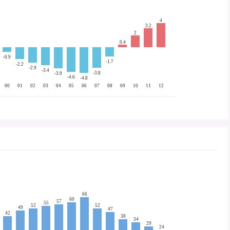
4
3.2
2
0.4
-0.9
-1.7
-2.2
-2.9
-3.4
-3.8
-3.9
-4.6
-4.8
00
01
02
03
04
05
06
07
08
09
10
11
12
66
60
57
55
52
52
49
47
42
38
34
29
24