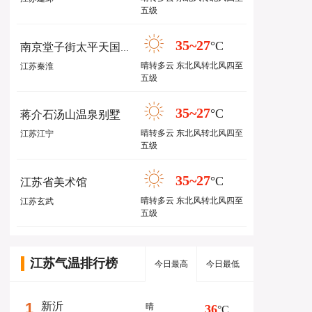
五级
35~27
°C
南京堂子街太平天国壁画
晴转多云 东北风转北风四至
江苏秦淮
五级
35~27
°C
蒋介石汤山温泉别墅
晴转多云 东北风转北风四至
江苏江宁
五级
35~27
°C
江苏省美术馆
晴转多云 东北风转北风四至
江苏玄武
五级
江苏气温排行榜
今日最高
今日最低
1
新沂
晴
36
°C