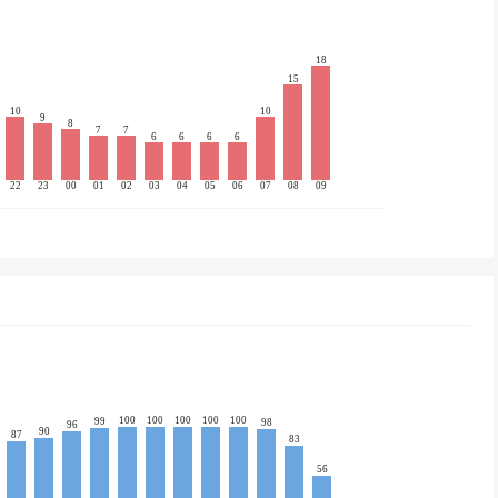
18
15
10
10
9
8
7
7
6
6
6
6
22
23
00
01
02
03
04
05
06
07
08
09
100
100
100
100
100
99
98
96
90
87
83
56