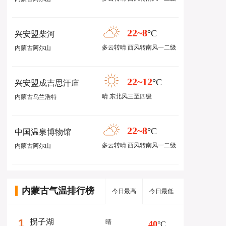
22~8
°C
兴安盟柴河
多云转晴 西风转南风一二级
内蒙古阿尔山
22~12
°C
兴安盟成吉思汗庙
晴 东北风三至四级
内蒙古乌兰浩特
22~8
°C
中国温泉博物馆
多云转晴 西风转南风一二级
内蒙古阿尔山
内蒙古气温排行榜
今日最高
今日最低
1
拐子湖
晴
40
°C