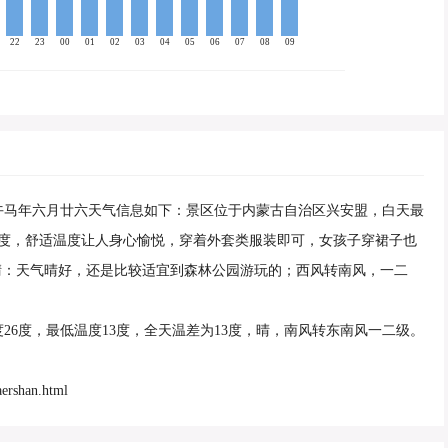
22
23
00
01
02
03
04
05
06
07
08
09
农历丙午马年六月廿六天气信息如下：景区位于内蒙古自治区兴安盟，白天最
14度，舒适温度让人身心愉悦，穿着外套类服装即可，女孩子穿裙子也
晴：天气晴好，还是比较适宜到森林公园游玩的；西风转南风，一二
温度26度，最低温度13度，全天温差为13度，晴，南风转东南风一二级。
ershan.html