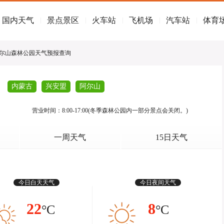
国内天气
景点景区
火车站
飞机场
汽车站
体育
|
|
|
|
|
阿尔山森林公园天气预报查询
内蒙古
兴安盟
阿尔山
营业时间：8:00-17:00(冬季森林公园内一部分景点会关闭。)
一周天气
15日天气
今日白天天气
今日夜间天气
22
8
°C
°C