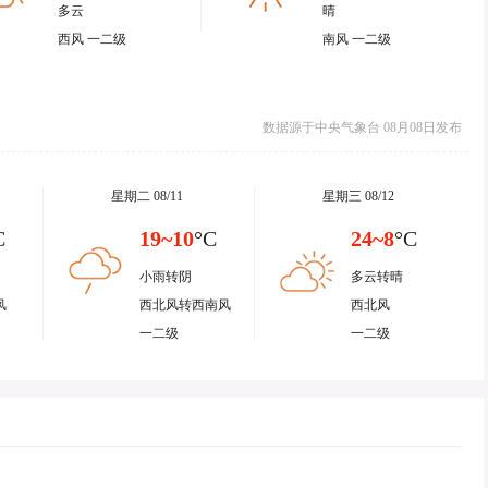
多云
晴
西风 一二级
南风 一二级
数据源于中央气象台 08月08日发布
星期二 08/11
星期三 08/12
C
19~10
°C
24~8
°C
小雨转阴
多云转晴
风
西北风转西南风
西北风
一二级
一二级