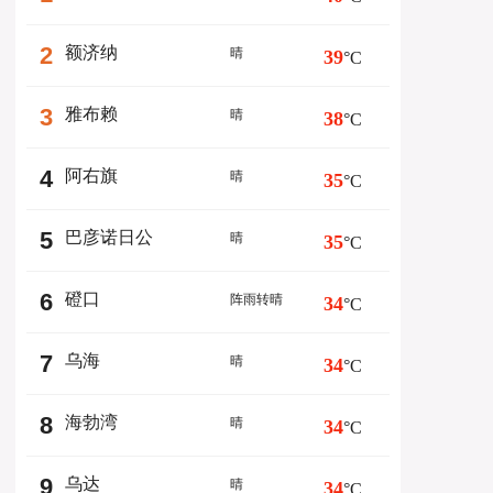
2
额济纳
晴
39
°C
3
雅布赖
晴
38
°C
4
阿右旗
晴
35
°C
5
巴彦诺日公
晴
35
°C
6
磴口
阵雨转晴
34
°C
7
乌海
晴
34
°C
8
海勃湾
晴
34
°C
9
乌达
晴
34
°C