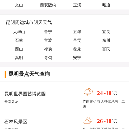
文山
西双版纳
玉溪
昭通
昆明周边城市明天天气
太华山
晋宁
五华
宜良
石林
官渡
呈贡
东川
西山
禄劝
盘龙
富民
嵩明
寻甸
安宁
昆明景点天气查询
24~18
°C
昆明世界园艺博览园
阵雨转小雨 无持续风向一二
云南盘龙
级
26~18
°C
石林风景区