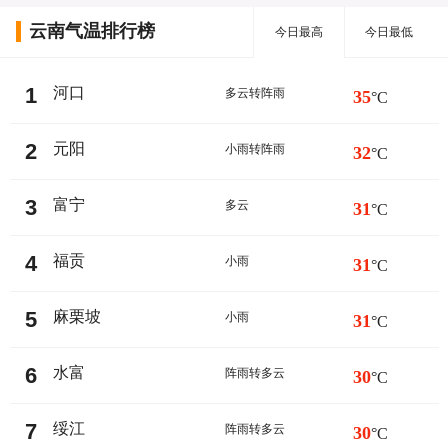
云南气温排行榜
今日最高
今日最低
1
河口
多云转阵雨
35
°C
2
元阳
小雨转阵雨
32
°C
3
富宁
多云
31
°C
4
福贡
小雨
31
°C
5
麻栗坡
小雨
31
°C
6
水富
阵雨转多云
30
°C
7
绥江
阵雨转多云
30
°C