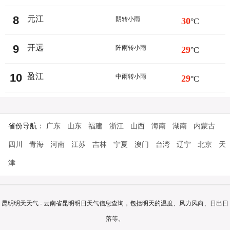
8
元江
阴转小雨
30
°C
9
开远
阵雨转小雨
29
°C
10
盈江
中雨转小雨
29
°C
省份导航：
广东
山东
福建
浙江
山西
海南
湖南
内蒙古
四川
青海
河南
江苏
吉林
宁夏
澳门
台湾
辽宁
北京
天
津
昆明明天天气 - 云南省昆明明日天气信息查询，包括明天的温度、风力风向、日出日
落等。