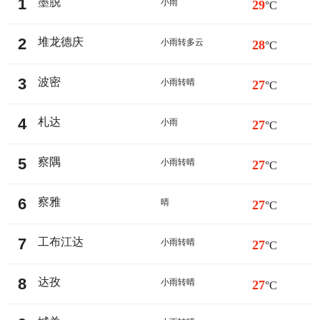
1
墨脱
小雨
29
°C
2
堆龙德庆
小雨转多云
28
°C
3
波密
小雨转晴
27
°C
4
札达
小雨
27
°C
5
察隅
小雨转晴
27
°C
6
察雅
晴
27
°C
7
工布江达
小雨转晴
27
°C
8
达孜
小雨转晴
27
°C