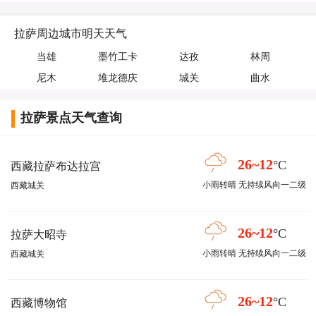
拉萨周边城市明天天气
当雄
墨竹工卡
达孜
林周
尼木
堆龙德庆
城关
曲水
拉萨景点天气查询
26~12
°C
西藏拉萨布达拉宫
小雨转晴 无持续风向一二级
西藏城关
26~12
°C
拉萨大昭寺
小雨转晴 无持续风向一二级
西藏城关
26~12
°C
西藏博物馆