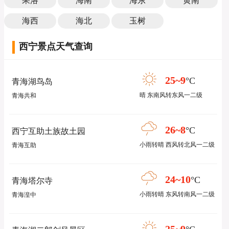
果洛
海南
海东
黄南
海西
海北
玉树
西宁景点天气查询
25~9
°C
青海湖鸟岛
晴 东南风转东风一二级
青海共和
26~8
°C
西宁互助土族故土园
小雨转晴 西风转北风一二级
青海互助
24~10
°C
青海塔尔寺
小雨转晴 东风转南风一二级
青海湟中