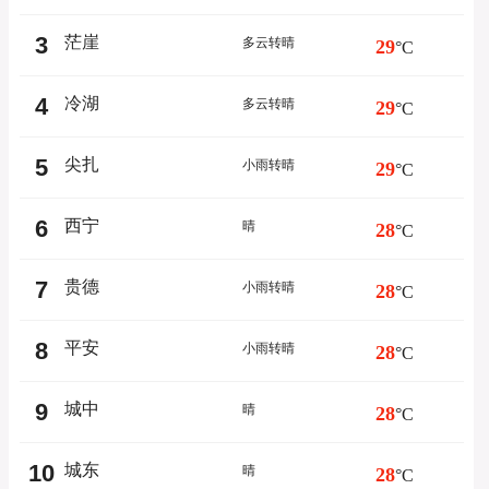
3
茫崖
多云转晴
29
°C
4
冷湖
多云转晴
29
°C
5
尖扎
小雨转晴
29
°C
6
西宁
晴
28
°C
7
贵德
小雨转晴
28
°C
8
平安
小雨转晴
28
°C
9
城中
晴
28
°C
10
城东
晴
28
°C