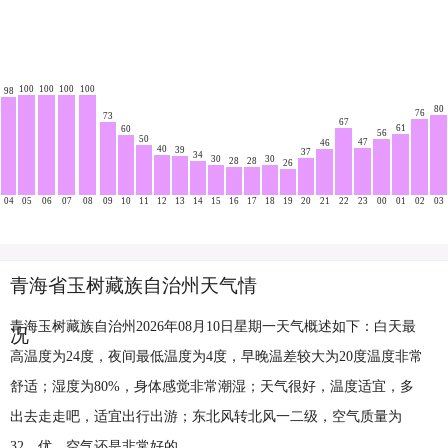
100
100
100
100
98
80
76
73
67
61
60
56
50
47
46
40
39
37
34
30
30
28
28
26
04
05
06
07
08
09
10
11
12
13
14
15
16
17
18
19
20
21
22
23
00
01
02
03
青海省玉树藏族自治州天气情
青海玉树藏族自治州2026年08月10日星期一天气概述如下：白天最
况
高温度为24度，夜间最低温度为4度，早晚温差较大为20度温度非常
舒适；湿度为80%，身体感觉非常潮湿；天气很好，温度适宜，多
出去走走吧，适宜出行出游；东北风转北风一二级，空气质量为
32，优，空气还是非常好的。