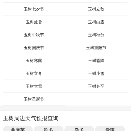
玉树七夕节
玉树立秋
玉树处暑
玉树白露
玉树中秋节
玉树秋分
玉树国庆节
玉树重阳节
玉树寒露
玉树霜降
玉树立冬
玉树小雪
玉树大雪
玉树冬至
玉树圣诞节
玉树周边天气预报查询
曲麻莱
称多
杂多
囊谦