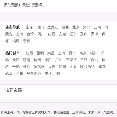
进行查询。
天气预报15天
省市导航
山东
澳门
黑龙江
陕西
北京
河北
云南
内
蒙古
上海
台湾
四川
山西
安徽
辽宁
重庆
天津
青
海
福建
宁夏
热门城市
沈阳
昆明
南昌
上海
西宁
南京
福州
长
春
天津
济南
杭州
海口
广州
石家庄
三亚
台北
拉
萨
合肥
长沙
哈尔滨
大连
郑州
太原
呼和浩特
成都
武汉
兰州
乌鲁木齐
重庆
澳门
推荐友链
青海玉树天气 - 青海省玉树实时天气、整点温湿度，玉树明天、未来一周天气查询。