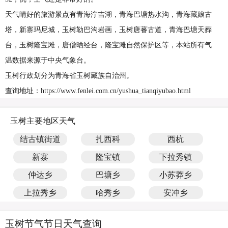
天气晴好的旅游景点有青海泞吉湖，青海巴塘热水沟，青海藏娘古
塔，新寨玛尼城，玉树勒巴沟岩画，玉树唐蕃古道，青海巴塘天葬
台，玉树隆宝滩，唐僧晒经台，隆宝滩自然保护区等，本站所有气
温数据来源于中央气象台。
玉树行政划分为青海省玉树藏族自治州。
查询地址：https://www.fenlei.com.cn/yushua_tianqiyubao.html
玉树主要地区天气
结古镇街道
扎西科
西杭
新寨
隆宝镇
下拉秀镇
仲达乡
巴塘乡
小苏莽乡
上拉秀乡
哈秀乡
安冲乡
玉树节气节日天气查询