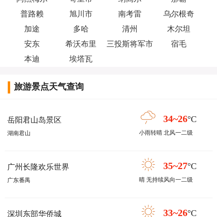
普路赖
旭川市
南考雷
乌尔根奇
加途
多哈
清州
木尔坦
安东
希沃布里
三投斯将军市
宿毛
本迪
埃塔瓦
旅游景点天气查询
34~26
°C
岳阳君山岛景区
小雨转晴 北风一二级
湖南君山
35~27
°C
广州长隆欢乐世界
晴 无持续风向一二级
广东番禺
33~26
°C
深圳东部华侨城