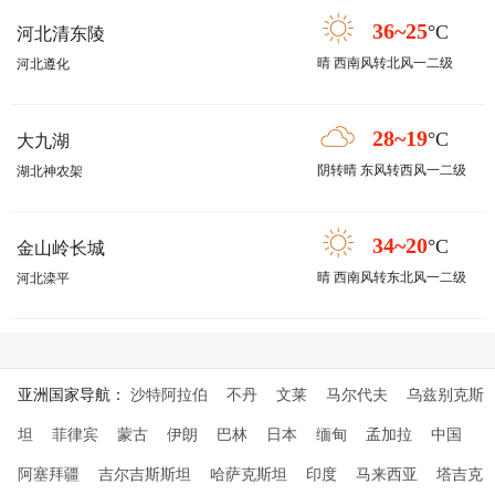
36~25
°C
河北清东陵
晴 西南风转北风一二级
河北遵化
28~19
°C
大九湖
阴转晴 东风转西风一二级
湖北神农架
34~20
°C
金山岭长城
晴 西南风转东北风一二级
河北滦平
亚洲国家导航：
沙特阿拉伯
不丹
文莱
马尔代夫
乌兹别克斯
坦
菲律宾
蒙古
伊朗
巴林
日本
缅甸
孟加拉
中国
阿塞拜疆
吉尔吉斯斯坦
哈萨克斯坦
印度
马来西亚
塔吉克