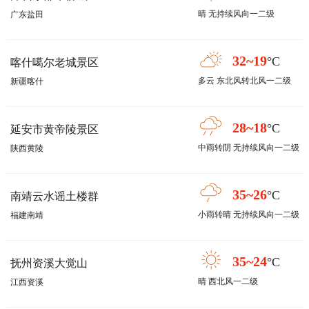
晴 无持续风向一二级
广东盐田
32~19
°C
喀什噶尔老城景区
多云 东北风转北风一二级
新疆喀什
28~18
°C
延安市黄帝陵景区
中雨转阴 无持续风向一二级
陕西黄陵
35~26
°C
南靖云水谣土楼群
小雨转晴 无持续风向一二级
福建南靖
35~24
°C
抚州资溪大觉山
晴 西北风一二级
江西资溪