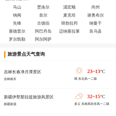
马山
贾洛尔
湄宏顺
尚州
纳闽
首尔
麦克坦
谢奥布尔
先锋
古德伯
琅勃拉邦
纳曼干
塞德普尔
阿巴丹岛
迈纳塞拉莱
良乌县
罗尔凯勒
阿尔阿萨
旅游景点天气查询
23~13
°C
吉林长春净月潭景区
晴 东北风一二级
吉林南关
32~15
°C
新疆伊犁那拉提旅游风景区
多云 东南风转东风一二级
新疆新源