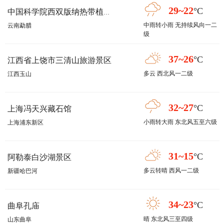
29~22
°C
中国科学院西双版纳热带植物园
中雨转小雨 无持续风向一二
云南勐腊
级
37~26
°C
江西省上饶市三清山旅游景区
多云 西北风一二级
江西玉山
32~27
°C
上海冯天兴藏石馆
小雨转大雨 东北风五至六级
上海浦东新区
31~15
°C
阿勒泰白沙湖景区
多云转晴 西风一二级
新疆哈巴河
34~23
°C
曲阜孔庙
晴 东北风三至四级
山东曲阜