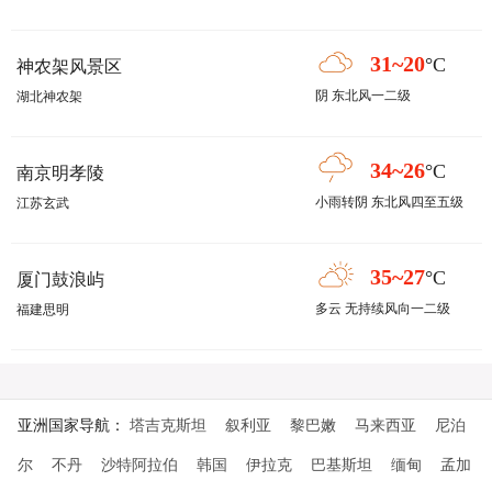
31~20
°C
神农架风景区
阴 东北风一二级
湖北神农架
34~26
°C
南京明孝陵
小雨转阴 东北风四至五级
江苏玄武
35~27
°C
厦门鼓浪屿
多云 无持续风向一二级
福建思明
亚洲国家导航：
塔吉克斯坦
叙利亚
黎巴嫩
马来西亚
尼泊
尔
不丹
沙特阿拉伯
韩国
伊拉克
巴基斯坦
缅甸
孟加