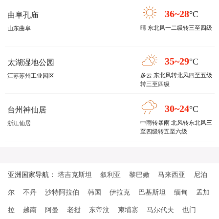
36~28
°C
曲阜孔庙
晴 东北风一二级转三至四级
山东曲阜
35~29
°C
太湖湿地公园
多云 东北风转北风四至五级
江苏苏州工业园区
转三至四级
30~24
°C
台州神仙居
中雨转暴雨 北风转东北风三
浙江仙居
至四级转五至六级
亚洲国家导航：
塔吉克斯坦
叙利亚
黎巴嫩
马来西亚
尼泊
尔
不丹
沙特阿拉伯
韩国
伊拉克
巴基斯坦
缅甸
孟加
拉
越南
阿曼
老挝
东帝汶
柬埔寨
马尔代夫
也门