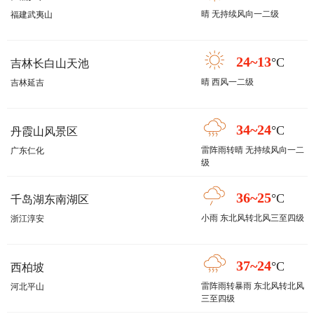
晴 无持续风向一二级
福建武夷山
24~13
°C
吉林长白山天池
晴 西风一二级
吉林延吉
34~24
°C
丹霞山风景区
雷阵雨转晴 无持续风向一二
广东仁化
级
36~25
°C
千岛湖东南湖区
小雨 东北风转北风三至四级
浙江淳安
37~24
°C
西柏坡
雷阵雨转暴雨 东北风转北风
河北平山
三至四级