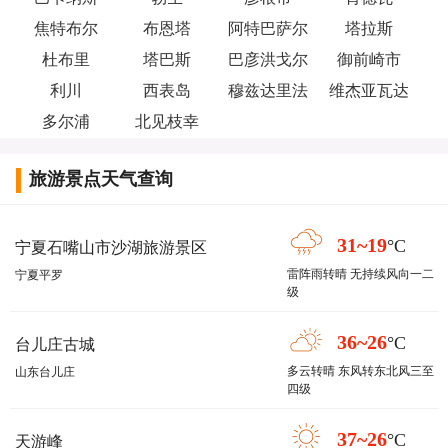
焦特布尔
布恩塔
阿特巴萨尔
塔拉斯
杜布里
塔巴斯
巴彦洪戈尔
御前崎市
利川
西表岛
穆兹达里法
维杰亚瓦达
多尔浦
北见枝幸
旅游景点天气查询
31~19
°C
宁夏石嘴山市沙湖旅游景区
雷阵雨转晴 无持续风向一二
宁夏平罗
级
36~26
°C
台儿庄古城
多云转晴 东风转东北风三至
山东台儿庄
四级
37~26
°C
天游峰