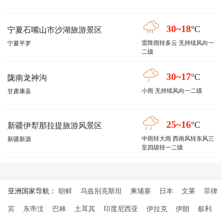
30~18
°C
宁夏石嘴山市沙湖旅游景区
雷阵雨转多云 无持续风向一
宁夏平罗
二级
30~17
°C
陇南龙神沟
小雨 无持续风向一二级
甘肃康县
25~16
°C
新疆伊犁那拉提旅游风景区
中雨转大雨 西南风转东风三
新疆新源
至四级转一二级
亚洲国家导航：
朝鲜
乌兹别克斯坦
柬埔寨
日本
文莱
菲律
宾
东帝汶
巴林
土耳其
印度尼西亚
伊拉克
伊朗
叙利