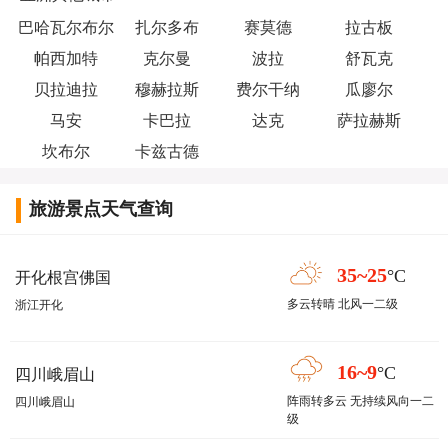
巴哈瓦尔布尔
扎尔多布
赛莫德
拉古板
帕西加特
克尔曼
波拉
舒瓦克
贝拉迪拉
穆赫拉斯
费尔干纳
瓜廖尔
马安
卡巴拉
达克
萨拉赫斯
坎布尔
卡兹古德
旅游景点天气查询
35~25
°C
开化根宫佛国
多云转晴 北风一二级
浙江开化
16~9
°C
四川峨眉山
阵雨转多云 无持续风向一二
四川峨眉山
级