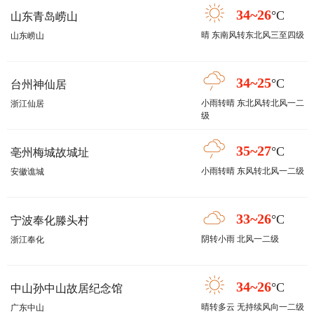
34~26
°C
山东青岛崂山
晴 东南风转东北风三至四级
山东崂山
34~25
°C
台州神仙居
小雨转晴 东北风转北风一二
浙江仙居
级
35~27
°C
亳州梅城故城址
小雨转晴 东风转北风一二级
安徽谯城
33~26
°C
宁波奉化滕头村
阴转小雨 北风一二级
浙江奉化
34~26
°C
中山孙中山故居纪念馆
晴转多云 无持续风向一二级
广东中山