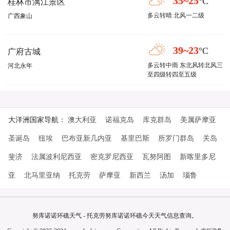
35~25
°C
桂林市漓江景区
多云转晴 北风一二级
广西象山
39~23
°C
广府古城
多云转中雨 东北风转北风三
河北永年
至四级转四至五级
大洋洲国家导航：
澳大利亚
诺福克岛
库克群岛
美属萨摩亚
圣诞岛
纽埃
巴布亚新几内亚
基里巴斯
所罗门群岛
关岛
斐济
法属波利尼西亚
密克罗尼西亚
瓦努阿图
新喀里多尼
亚
北马里亚纳
托克劳
萨摩亚
新西兰
汤加
瑙鲁
努库诺诺环礁天气 - 托克劳努库诺诺环礁今天天气信息查询。