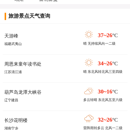
旅游景点天气查询
37~26
°C
天游峰
晴 无持续风向一二级
福建武夷山
34~26
°C
周恩来童年读书处
晴 东北风转北风三至四级
江苏清江浦
30~16
°C
葫芦岛龙潭大峡谷
多云转晴 东北风五至六级
辽宁建昌
32~26
°C
长沙花明楼
雷阵雨转多云 北风一二级
湖南宁乡