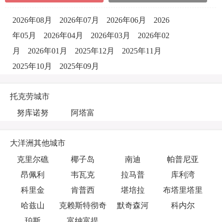
2026年08月
2026年07月
2026年06月
2026
年05月
2026年04月
2026年03月
2026年02
月
2026年01月
2025年12月
2025年11月
2025年10月
2025年09月
托克劳城市
努库诺努
阿塔富
大洋洲其他城市
克里尔礁
椰子岛
南迪
帕普尼亚
昂佩利
韦瓦克
拉马普
库利湾
科里金
肯普西
堪培拉
布塔里塔里
哈兹山
克赖斯特彻奇
默奇森河
科内尔
珀斯
富纳富提