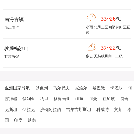
33~26
°C
南浔古镇
小雨 北风三至四级转四至五
浙江南浔
级
37~22
°C
敦煌鸣沙山
多云 无持续风向一二级
甘肃敦煌
亚洲国家导航：
以色列
马尔代夫
尼泊尔
黎巴嫩
卡塔尔
阿
塞拜疆
叙利亚
约旦
格鲁吉亚
缅甸
阿曼
新加坡
塔吉
克斯坦
伊拉克
沙特阿拉伯
吉尔吉斯斯坦
科威特
文莱
泰
国
印度
越南