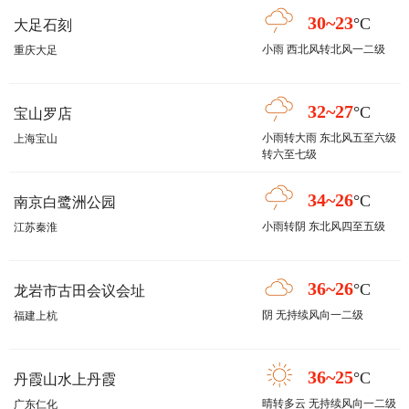
30~23
°C
大足石刻
小雨 西北风转北风一二级
重庆大足
32~27
°C
宝山罗店
小雨转大雨 东北风五至六级
上海宝山
转六至七级
34~26
°C
南京白鹭洲公园
小雨转阴 东北风四至五级
江苏秦淮
36~26
°C
龙岩市古田会议会址
阴 无持续风向一二级
福建上杭
36~25
°C
丹霞山水上丹霞
晴转多云 无持续风向一二级
广东仁化