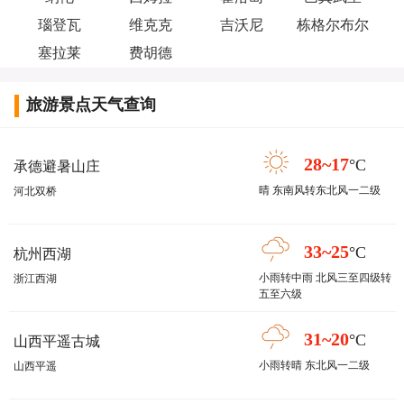
瑙登瓦
维克克
吉沃尼
栋格尔布尔
塞拉莱
费胡德
旅游景点天气查询
28~17
°C
承德避暑山庄
晴 东南风转东北风一二级
河北双桥
33~25
°C
杭州西湖
小雨转中雨 北风三至四级转
浙江西湖
五至六级
31~20
°C
山西平遥古城
小雨转晴 东北风一二级
山西平遥