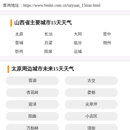
查询地址：https://www.fenlei.com.cn/taiyuan_15tian.html
山西省主要城市15天天气
太原
长治
大同
晋中
晋城
吕梁
临汾
朔州
忻州
阳泉
运城
太原周边城市未来15天天气
晋源
古交
杏花岭
娄烦
迎泽
尖草坪
阳曲
小店区
万柏林
清徐