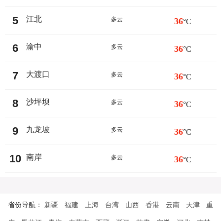
5
江北
多云
36
°C
6
渝中
多云
36
°C
7
大渡口
多云
36
°C
8
沙坪坝
多云
36
°C
9
九龙坡
多云
36
°C
10
南岸
多云
36
°C
省份导航：
新疆
福建
上海
台湾
山西
香港
云南
天津
重