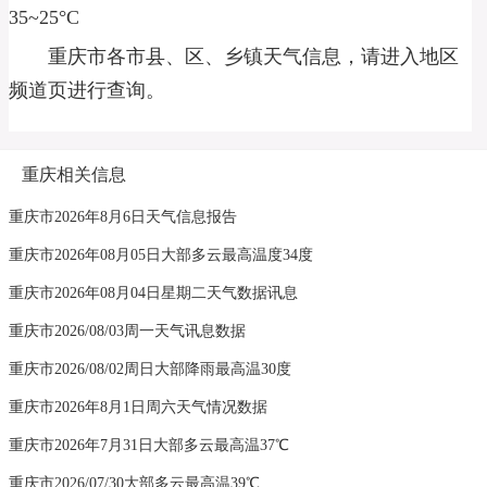
35~25°C
重庆市各市县、区、乡镇天气信息，请进入地区
频道页进行查询。
重庆相关信息
重庆市2026年8月6日天气信息报告
重庆市2026年08月05日大部多云最高温度34度
重庆市2026年08月04日星期二天气数据讯息
重庆市2026/08/03周一天气讯息数据
重庆市2026/08/02周日大部降雨最高温30度
重庆市2026年8月1日周六天气情况数据
重庆市2026年7月31日大部多云最高温37℃
重庆市2026/07/30大部多云最高温39℃