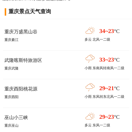
重庆景点天气查询
34~23
°C
重庆万盛黑山谷
多云 北风一二级
重庆綦江
33~23
°C
武隆喀斯特旅游区
小雨 东南风转南风一二级
重庆武隆
29~21
°C
重庆酉阳桃花源
小雨 东风转东北风一二级
重庆酉阳
29~23
°C
巫山小三峡
多云 东风一二级
重庆巫山