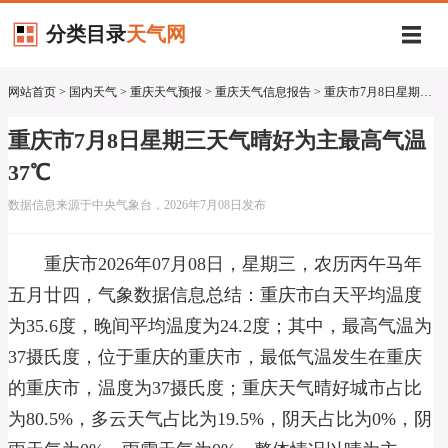
分类目录
天气网
网站首页
>
国内天气
>
重庆天气预报
>
重庆天气信息报告
> 重庆市7月8日星期三天气晴好为主最高气温37℃
重庆市7月8日星期三天气晴好为主最高气温
37℃
数据信息来源于中央气象台，2026年7月08日发布
重庆市2026年07月08日，星期三，农历丙午马年
五月廿四，气象数据信息总结：重庆市白天平均温度
为35.6度，晚间平均温度为24.2度；其中，最高气温为
37摄氏度，位于重庆的重庆市，最低气温发生在重庆
的重庆市，温度为37摄氏度；重庆天气晴好城市占比
为80.5%，多云天气占比为19.5%，阴天占比为0%，阴