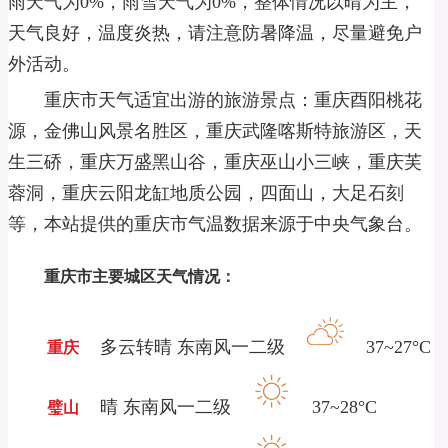
雨天气为0%，雨雪天气为0%，整体情况以晴为主，
天气良好，温度炎热，请注意防暑降温，尽量避免户
外活动。
重庆市天气适宜出游的旅游景点：重庆酉阳桃花
源，金佛山风景名胜区，重庆武隆喀斯特旅游区，天
生三硚，重庆万盛黑山谷，重庆巫山小三峡，重庆芙
蓉洞，重庆云阳龙缸地质公园，四面山，大足石刻
等，本站提供的重庆市气温数据来源于中央气象台。
重庆市主要城区天气情况：
多云转晴 东南风一二级
37~27°C
重庆
晴 东南风一二级
37~28°C
璧山