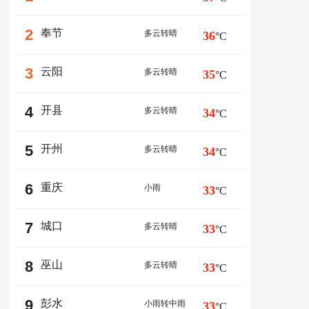
2
奉节
多云转晴
36
°C
3
云阳
多云转晴
35
°C
4
开县
多云转晴
34
°C
5
开州
多云转晴
34
°C
6
重庆
小雨
33
°C
7
城口
多云转晴
33
°C
8
巫山
多云转晴
33
°C
9
彭水
小雨转中雨
33
°C