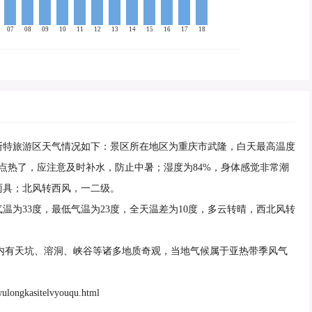
07
08
09
10
11
12
13
14
15
16
17
18
武隆喀斯特旅游区天气情况如下：景区所在地区为重庆市武隆，白天最高温度
有点热了，应注意及时补水，防止中暑；湿度为84%，身体感觉非常潮
雨具；北风转西风，一二级。
高气温为33度，最低气温为23度，全天温差为10度，多云转晴，西北风转
内有天坑、溶洞、峡谷等诸多地质奇观，当地气候属于亚热带季风气
longkasitelvyouqu.html