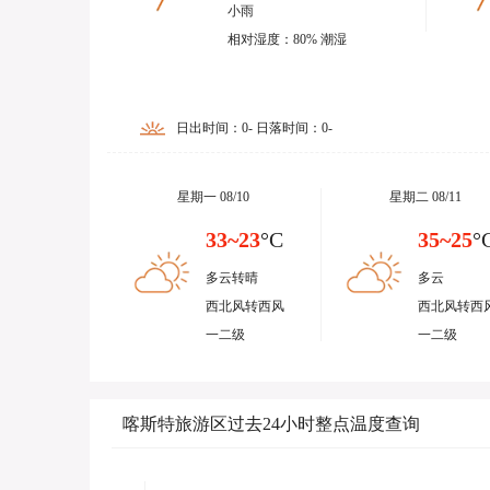
小雨
相对湿度：80% 潮湿
日出时间：0- 日落时间：0-
星期一 08/10
星期二 08/11
33~23
°C
35~25
°
多云转晴
多云
西北风转西风
西北风转西
一二级
一二级
喀斯特旅游区过去24小时整点温度查询