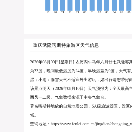
19
20
21
22
23
00
01
02
03
04
05
06
重庆武隆喀斯特旅游区天气信息
2026年08月09日[星期日] 农历丙午马年六月廿七
为33度，晚间最低温度为24度，早晚温差为9度，天气
湿；小雨：雨雪天气不适宜外出游玩，如出行请您带好
该景点明天（2026年08月10日）天气预报为：全天最
西风一二级。气象数据来源于中央气象台。
著名喀斯特地貌的自然地质公园，5A级旅游景区，景区
候。
查询地址：https://www.fenlei.com.cn/jingdian/chongqing_wu