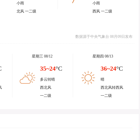
小雨
小雨
北风 一二级
西风 一二级
数据源于中央气象台 08月09日发布
星期三 08/12
星期四 08/13
C
35~24
°C
36~24
°C
多云转晴
晴
风
西北风
西北风转西风
一二级
一二级