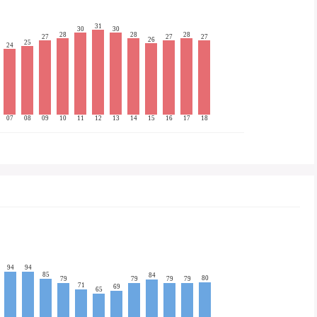
31
30
30
28
28
28
27
27
27
26
25
24
07
08
09
10
11
12
13
14
15
16
17
18
94
94
85
84
80
79
79
79
79
71
69
65