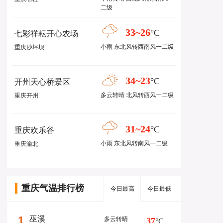
二级
33~26
°C
七彩祥耘开心农场
小雨 东北风转西南风一二级
重庆沙坪坝
34~23
°C
开州天心桥景区
多云转晴 北风转西风一二级
重庆开州
31~24
°C
重庆欢乐谷
小雨 东北风转南风一二级
重庆渝北
重庆气温排行榜
今日最高
今日最低
1
巫溪
多云转晴
37
°C