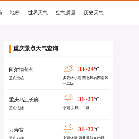
场
地标
世界天气
空气质量
历史天气
|
|
|
|
重庆景点天气查询
33~24
°C
阿尔铺葡萄
多云转小雨 西北风转西南风
重庆北碚
一二级
31~23
°C
重庆乌江长廊
小雨 东风一二级
重庆涪陵
31~22
°C
万寿寨
中雨转晴 西北风转东南风一
重庆石柱