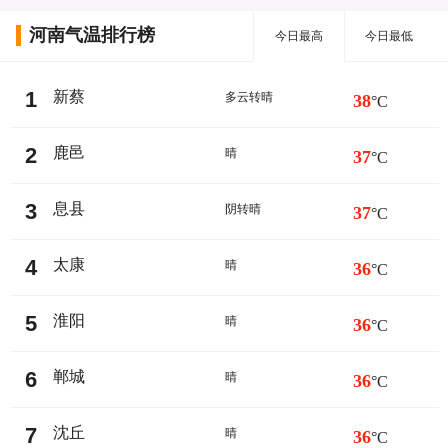
河南气温排行榜
今日最高
今日最低
1
新蔡
多云转晴
38
°C
2
鹿邑
晴
37
°C
3
息县
阴转晴
37
°C
4
太康
晴
36
°C
5
淮阳
晴
36
°C
6
郸城
晴
36
°C
7
沈丘
晴
36
°C