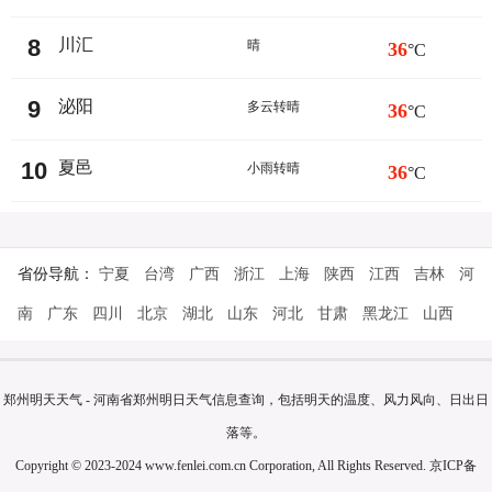
8
川汇
晴
36
°C
9
泌阳
多云转晴
36
°C
10
夏邑
小雨转晴
36
°C
省份导航：
宁夏
台湾
广西
浙江
上海
陕西
江西
吉林
河
南
广东
四川
北京
湖北
山东
河北
甘肃
黑龙江
山西
郑州明天天气 - 河南省郑州明日天气信息查询，包括明天的温度、风力风向、日出日
落等。
Copyright © 2023-2024 www.fenlei.com.cn Corporation, All Rights Reserved.
京ICP备