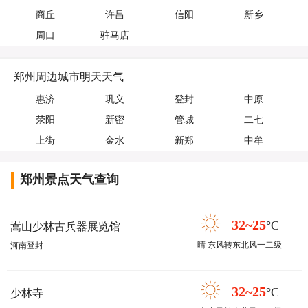
商丘
许昌
信阳
新乡
周口
驻马店
郑州周边城市明天天气
惠济
巩义
登封
中原
荥阳
新密
管城
二七
上街
金水
新郑
中牟
郑州景点天气查询
32~25
°C
嵩山少林古兵器展览馆
晴 东风转东北风一二级
河南登封
32~25
°C
少林寺