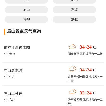
眉山
东坡
青神
洪雅
眉山景点天气查询
34~24
°C
青神江湾神木园
阴转阵雨 无持续风向一二级
四川青神
34~24
°C
眉山黑龙滩
雷阵雨转阵雨 无持续风向一
四川仁寿
二级
32~24
°C
眉山三苏祠
阵雨转多云 无持续风向一二
四川东坡
级