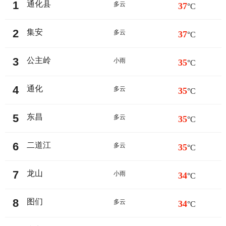
1
通化县
多云
37
°C
2
集安
多云
37
°C
3
公主岭
小雨
35
°C
4
通化
多云
35
°C
5
东昌
多云
35
°C
6
二道江
多云
35
°C
7
龙山
小雨
34
°C
8
图们
多云
34
°C