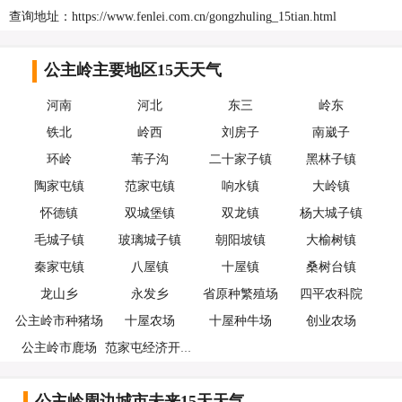
查询地址：https://www.fenlei.com.cn/gongzhuling_15tian.html
公主岭主要地区15天天气
河南
河北
东三
岭东
铁北
岭西
刘房子
南崴子
环岭
苇子沟
二十家子镇
黑林子镇
陶家屯镇
范家屯镇
响水镇
大岭镇
怀德镇
双城堡镇
双龙镇
杨大城子镇
毛城子镇
玻璃城子镇
朝阳坡镇
大榆树镇
秦家屯镇
八屋镇
十屋镇
桑树台镇
龙山乡
永发乡
省原种繁殖场
四平农科院
公主岭市种猪场
十屋农场
十屋种牛场
创业农场
公主岭市鹿场
范家屯经济开发区
公主岭周边城市未来15天天气