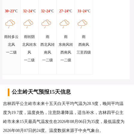
30~23
°C
32~24
°C
32~24
°C
27~24
°C
31~24
°C
雨转多云
雨转阴
雨
雨
雨
北风
北风转东
西北风转
东南风转
西南风
一二级
风
南风
西南风
三至四级
一二级
一二级
一二级
公主岭天气预报15天信息
吉林四平公主岭市未来十五天白天平均气温为28.9度，晚间平均温
度为19.7度，温度炎热，注意防暑降温，适当补水，吉林四平公主
岭市未来15天最高气温发生在2026年08月06日为35度，最低温度为
2026年08月07日的24度。温度数据来源于中央气象台。