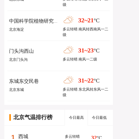
级
32~21
°C
中国科学院植物研究所北京植物园
多云转晴 南风转西南风一二
北京海淀
级
31~23
°C
门头沟西山
多云转晴 南风一二级
北京门头沟
31~22
°C
东城东交民巷
多云转晴 东北风转东风一二
北京东城
级
北京气温排行榜
今日最高
今日最低
1
西城
多云转晴
32
°C