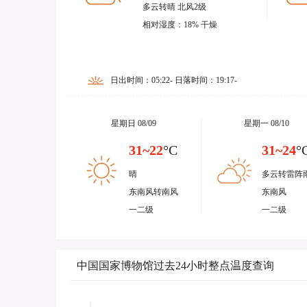
多云转晴 北风2级
相对湿度：18% 干燥
日出时间：05:22- 日落时间：19:17-
星期日 08/09
星期一 08/10
31~22
°C
31~24
°
晴
多云转雷阵
东南风转南风
东南风
一二级
一二级
中国国家博物馆过去24小时整点温度查询