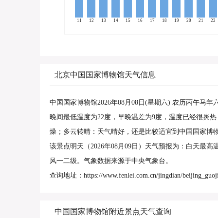
11
12
13
14
15
16
17
18
19
20
21
22
北京中国国家博物馆天气信息
中国国家博物馆2026年08月08日(星期六) 农历丙
晚间最低温度为22度，早晚温差为9度，温度已经很炎
燥；多云转晴：天气晴好，还是比较适宜到中国国家博
该景点明天（2026年08月09日）天气预报为：白天最
风一二级。气象数据来源于中央气象台。
查询地址：https://www.fenlei.com.cn/jingdian/beijing_guoj
中国国家博物馆附近景点天气查询