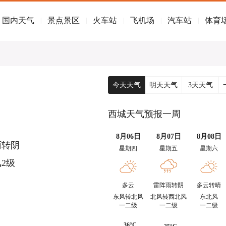
国内天气
景点景区
火车站
飞机场
汽车站
体育
|
|
|
|
|
今天天气
明天天气
3天天气
西城天气预报一周
8月06日
8月07日
8月08日
雨转阴
星期四
星期五
星期六
2级
多云
雷阵雨转阴
多云转晴
东风转北风
北风转西北风
东北风
一二级
一二级
一二级
36°C