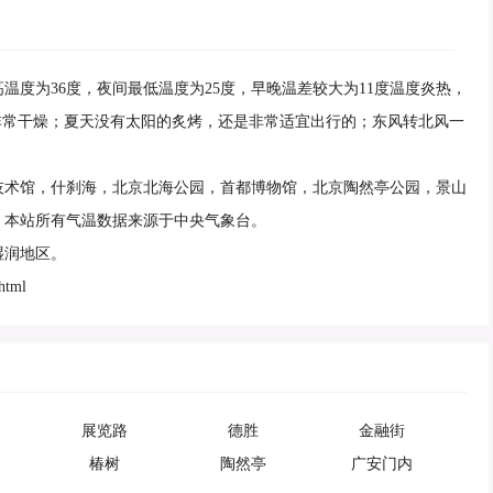
最高温度为36度，夜间最低温度为25度，早晚温差较大为11度温度炎热，
非常干燥；夏天没有太阳的炙烤，还是非常适宜出行的；东风转北风一
技术馆，什刹海，北京北海公园，首都博物馆，北京陶然亭公园，景山
，本站所有气温数据来源于中央气象台。
湿润地区。
html
展览路
德胜
金融街
椿树
陶然亭
广安门内