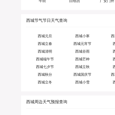
牛街
白纸坊
广安门外
西城节气节日天气查询
西城元旦
西城小寒
西
西城立春
西城元宵节
西城清明
西城谷雨
西城端午节
西城芒种
西城七夕节
西城立秋
西城秋分
西城国庆节
西
西城立冬
西城小雪
西城周边天气预报查询