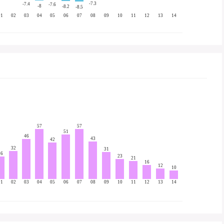
-7.3
-7.4
-7.6
-8
-8.2
-8.5
01
02
03
04
05
06
07
08
09
10
11
12
13
14
57
57
51
46
43
42
32
31
26
23
21
16
12
10
01
02
03
04
05
06
07
08
09
10
11
12
13
14