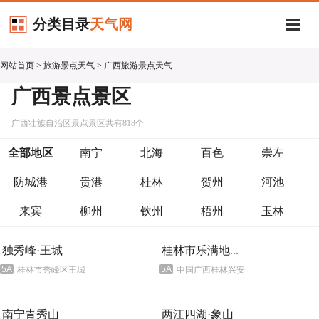
分类目录
天气网
网站首页
>
旅游景点天气
>
广西旅游景点天气
广西景点景区
广西壮族自治区景点景区共有818个
全部地区
南宁
北海
百色
崇左
防城港
贵港
桂林
贺州
河池
来宾
柳州
钦州
梧州
玉林
独秀峰·王城
桂林市乐满地度假世界
5A
5A
桂林市秀峰区王城路1号
中国广西桂林兴安县志玲路
南宁青秀山
两江四湖·象山景区