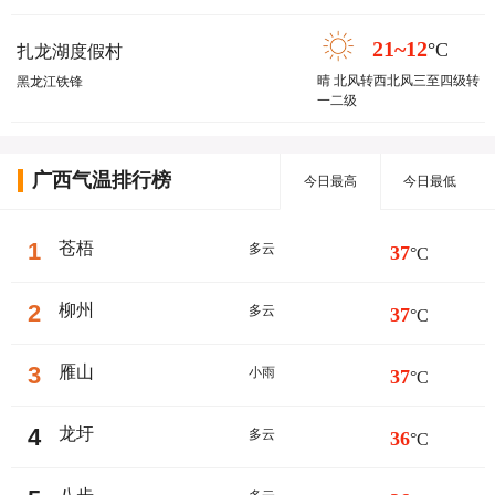
21~12
°C
扎龙湖度假村
晴 北风转西北风三至四级转
黑龙江铁锋
一二级
广西气温排行榜
今日最高
今日最低
1
苍梧
多云
37
°C
2
柳州
多云
37
°C
3
雁山
小雨
37
°C
4
龙圩
多云
36
°C