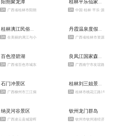
阳朔聚龙潭
桂林平乐仙家温泉景区
3A
3A
广西省桂林市阳朔县城南六公里
中国·桂林·平乐·源头镇·仙家村
桂林漓江民俗风情园
丹霞温泉度假景区
3A
3A
在美丽的漓江与小东江汇合处
广西省桂林市资源县中峰乡车田湾村
百色澄碧湖
良凤江国家森林公园
3A
3A
广西省百色市城东北七里处
广西南宁市友谊路78号
石门冲景区
桂林刘三姐景观园
3A
3A
广西柳州市三江侗族自治县丹洲镇东风村
桂林市桃花江路1号
纳灵河谷景区
钦州龙门群岛
3A
3A
广西凌云县城迎晖山北1公里处
钦州市钦州港经济开发区西北部