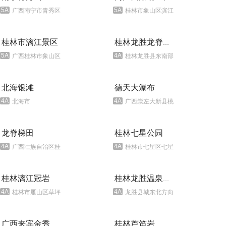
5A
5A
广西南宁市青秀区凤岭南路6-6号
桂林市象山区滨江路1号
桂林市漓江景区
桂林龙胜龙脊梯田
5A
4A
广西桂林市象山区安新北路727栋
桂林龙胜县东南部和平乡境内的平安村
北海银滩
德天大瀑布
4A
4A
北海市
广西崇左大新县桃城镇民生街83号
龙脊梯田
桂林七星公园
4A
4A
广西壮族自治区桂林市龙胜各族自治县和平乡平安村龙脊山
桂林市七星区七星路1号
桂林漓江冠岩
桂林龙胜温泉旅游度假区
4A
4A
桂林市雁山区草坪乡
龙胜县城东北方向 33 公里的龙胜温泉国家森林公园内
桂林芦笛岩
广西来宾金秀莲花山