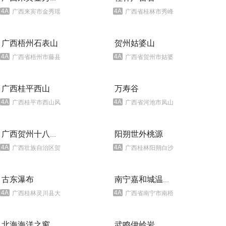
4A
4A
广西来宾市金秀瑶族自治县
广西省桂林市秀峰区芦笛路1号
广西梧州石表山
贺州姑婆山
4A
4A
广西省梧州市藤县象棋镇道家村
广西省贺州市姑婆山自然保护区
广西桂平西山
万寿谷
4A
4A
广西桂平市西山风景名胜区
广西省河池市凤山县袍里乡坡心村
阳朔世外桃源
广西贺州十八水原生态公园
4A
4A
广西壮族自治区贺州市平桂区黄田镇路花村
广西桂林阳朔白沙镇桂阳公路
古东瀑布
南宁嘉和城温泉谷
4A
4A
广西桂林灵川县大圩镇古东村蝴蝶山麓
广西省南宁市南梧大道嘉和城内
北海海洋之窗
武鸣伊岭岩