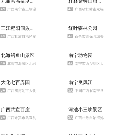
九曲湾温泉度假村
桂林金钟山旅游度假区
4A
4A
广西南宁市三塘温星路9号
广西省桂林市永福县罗锦镇
红叶森林公园
三江程阳侗族八寨
4A
4A
广西壮族自治区柳州市三江侗族自治县
百色市德保县城关镇
北海鳄鱼山景区
南宁动物园
4A
4A
北海市海城区北部湾海域涠洲岛火山国家地质公园内
南宁市西乡塘区大学东路73号
南宁良凤江
大化七百弄国家地质公园
3A
3A
广西省河池市大化县七百弄乡七百弄国家地质公园
中国广西省南宁良凤江国家森林公园
河池小三峡景区
广西武宣百崖大峡谷
3A
3A
广西来宾市武宣县河马乡
广西壮族自治河池市小三峡景区