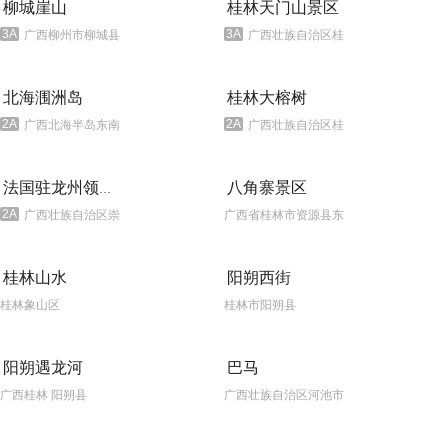
柳城崖山
桂林天门山景区
3A
3A
广西柳州市柳城县中寨村（洛崖知青城对岸）
广西壮族自治区桂林市资源县中峰乡车田湾村
北海涠洲岛
桂林大榕树
2A
2A
广西北海半岛东南面36海里处
广西壮族自治区桂林市大榕树景区
八角寨景区
法国驻龙州领事馆
2A
广西壮族自治区崇左市龙州县利民街
广西省桂林市资源县东北部梅溪乡大坨村
桂林山水
阳朔西街
桂林象山区
桂林市阳朔县
阳朔遇龙河
巴马
广西桂林 阳朔县
广西壮族自治区河池市巴马