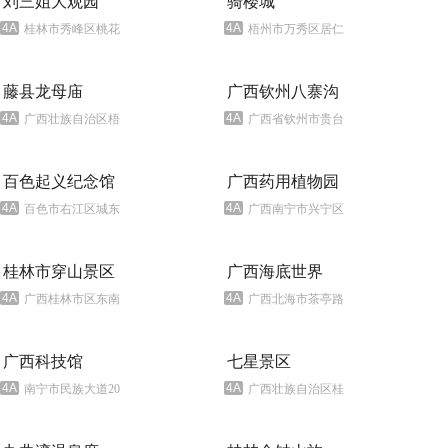
刘三姐大观园
骑楼城
4A
4A
桂林市秀峰区桃花江路3号
梧州市万秀区居仁路4号
藤县龙母庙
广西钦州八寨沟
4A
4A
广西壮族自治区梧州市藤县
广西省钦州市贵台镇垌利村
百色起义纪念馆
广西药用植物园
4A
4A
百色市右江区城东大道
广西南宁市兴宁区长堽路189号
桂林市穿山景区
广西海底世界
4A
4A
广西桂林市区东南、七星区西南的小东江东岸
广西北海市茶亭路27号海滨公园内
广西科技馆
七星景区
4A
4A
南宁市民族大道20号（民族广场对面）
广西壮族自治区桂林市七星路一号