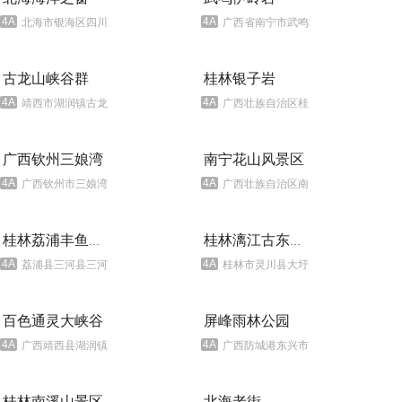
4A
4A
北海市银海区四川南路中段
广西省南宁市武鸣县双桥镇伊岭村
古龙山峡谷群
桂林银子岩
4A
4A
靖西市湖润镇古龙山峡谷群景区
广西壮族自治区桂林市荔浦县马岭镇银子岩景区
广西钦州三娘湾
南宁花山风景区
4A
4A
广西钦州市三娘湾旅游风景区
广西壮族自治区南宁地区西南部的宁明和龙州两境内
桂林荔浦丰鱼岩田园旅游度假区
桂林漓江古东景区
4A
4A
荔浦县三河县三河乡镜内
桂林市灵川县大圩镇桂林漓江
百色通灵大峡谷
屏峰雨林公园
4A
4A
广西靖西县湖润镇新灵村
广西防城港东兴市马路镇平丰村
桂林南溪山景区
北海老街