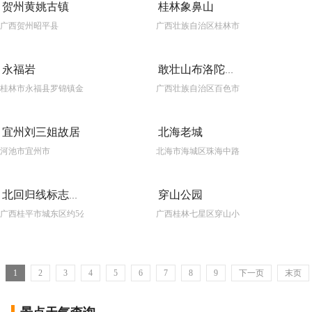
贺州黄姚古镇
桂林象鼻山
广西贺州昭平县
广西壮族自治区桂林市滨江路
永福岩
敢壮山布洛陀文化旅游区
桂林市永福县罗锦镇金钟山旅游度假区
广西壮族自治区百色市田阳县百育镇敢壮山景区
宜州刘三姐故居
北海老城
河池市宜州市
北海市海城区珠海中路98号
穿山公园
北回归线标志公园
广西桂平市城东区约5公里石咀镇小汶村南梧二级公路旁
广西桂林七星区穿山小街55号
1
2
3
4
5
6
7
8
9
下一页
末页