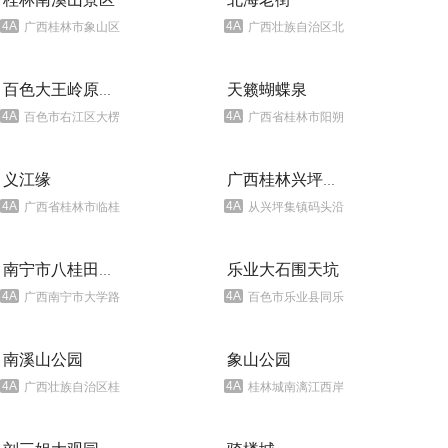
4A
4A
广西桂林市象山区中山南路2号
广西壮族自治区北海市海城区珠海路北海老城内
天籁蝴蝶泉
百色大王岭原始生态
4A
4A
百色市右江区大楞乡
广西省桂林市阳朔县十里画廊
义江缘
广西桂林兴坪渔村
4A
4A
广西省桂林市临桂五通（往龙胜方向321国道桂林——龙胜公路旁）
从兴坪集镇码头沿漓江相去2公里
乐业大石围天坑
南宁市八桂田园景区
4A
4A
广西南宁市大学路(原西乡搪路)48号
百色市乐业县同乐镇刷把村
南溪山公园
象山公园
4A
4A
广西壮族自治区桂林市象山区中山南路2号
桂林城南漓江西岸