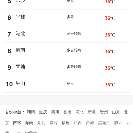
5
八步
多云
36
°C
6
平桂
多云
36
°C
7
港北
多云转晴
36
°C
8
港南
多云转晴
36
°C
9
覃塘
多云转晴
36
°C
10
钟山
多云
36
°C
省份导航：
湖南
重庆
四川
香港
河北
新疆
贵州
山东
北
京
吉林
海南
湖北
青海
福建
江西
台湾
黑龙江
陕西
西