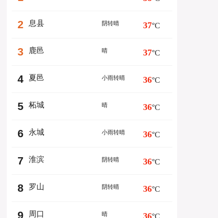
2
息县
阴转晴
37
°C
3
鹿邑
晴
37
°C
4
夏邑
小雨转晴
36
°C
5
柘城
晴
36
°C
6
永城
小雨转晴
36
°C
7
淮滨
阴转晴
36
°C
8
罗山
阴转晴
36
°C
9
周口
晴
36
°C