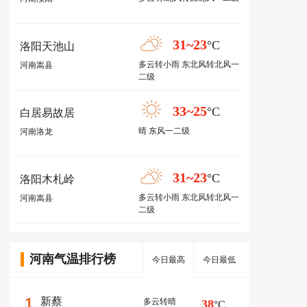
31~23
°C
洛阳天池山
多云转小雨 东北风转北风一
河南嵩县
二级
33~25
°C
白居易故居
晴 东风一二级
河南洛龙
31~23
°C
洛阳木札岭
多云转小雨 东北风转北风一
河南嵩县
二级
河南气温排行榜
今日最高
今日最低
1
新蔡
多云转晴
38
°C