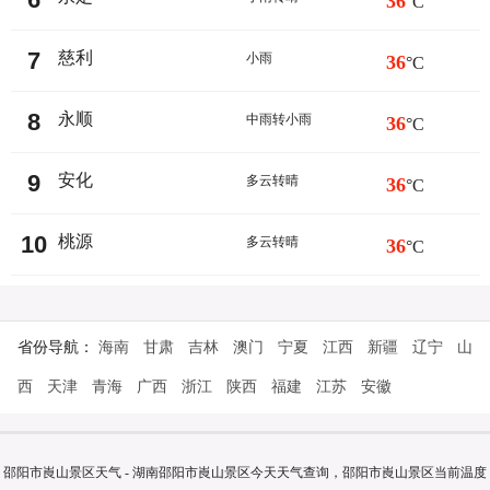
36
°C
7
慈利
小雨
36
°C
8
永顺
中雨转小雨
36
°C
9
安化
多云转晴
36
°C
10
桃源
多云转晴
36
°C
省份导航：
海南
甘肃
吉林
澳门
宁夏
江西
新疆
辽宁
山
西
天津
青海
广西
浙江
陕西
福建
江苏
安徽
邵阳市崀山景区天气 - 湖南邵阳市崀山景区今天天气查询，邵阳市崀山景区当前温度