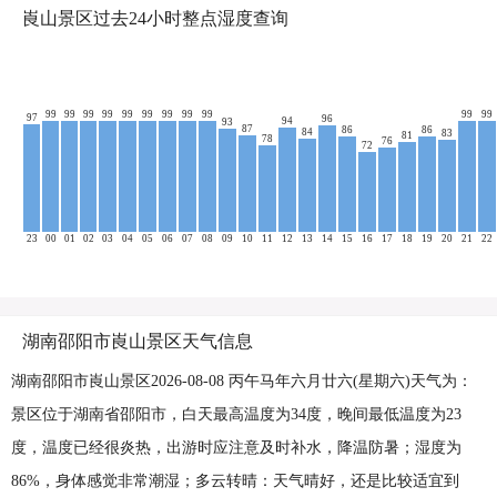
崀山景区过去24小时整点湿度查询
99
99
99
99
99
99
99
99
99
99
99
97
96
94
93
87
86
86
84
83
81
78
76
72
23
00
01
02
03
04
05
06
07
08
09
10
11
12
13
14
15
16
17
18
19
20
21
22
湖南邵阳市崀山景区天气信息
湖南邵阳市崀山景区2026-08-08 丙午马年六月廿六(星期六)天气为：
景区位于湖南省邵阳市，白天最高温度为34度，晚间最低温度为23
度，温度已经很炎热，出游时应注意及时补水，降温防暑；湿度为
86%，身体感觉非常潮湿；多云转晴：天气晴好，还是比较适宜到