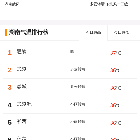
多云转晴 东北风一二级
湖南武冈
湖南气温排行榜
今日最高
今日最低
1
醴陵
晴
37
°C
2
武陵
多云转晴
36
°C
3
鼎城
多云转晴
36
°C
4
武陵源
小雨转晴
36
°C
5
湘西
小雨转晴
36
°C
6
永定
小雨转晴