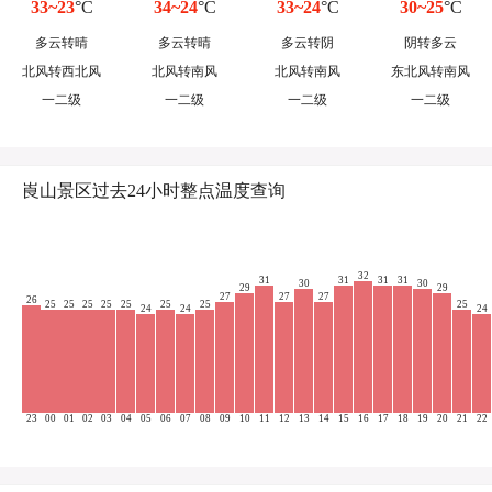
33~23
°C
34~24
°C
33~24
°C
30~25
°C
多云转晴
多云转晴
多云转阴
阴转多云
北风转西北风
北风转南风
北风转南风
东北风转南风
一二级
一二级
一二级
一二级
崀山景区过去24小时整点温度查询
32
31
31
31
31
30
30
29
29
27
27
27
26
25
25
25
25
25
25
25
25
24
24
24
23
00
01
02
03
04
05
06
07
08
09
10
11
12
13
14
15
16
17
18
19
20
21
22