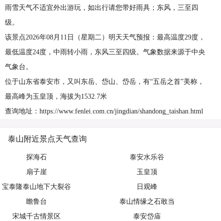
雨雪天气不适宜外出游玩，如出行请您带好雨具；东风，三至四
级。
该景点2026年08月11日（星期二）明天天气预报：最高温度29度，
最低温度24度，中雨转小雨，东风三至四级。气象数据来源于中央
气象台。
位于山东省泰安市，又叫东岳、岱山、岱岳，有“五岳之首”美称，
最高峰为玉皇顶，海拔为1532.7米
查询地址：https://www.fenlei.com.cn/jingdian/shandong_taishan.html
泰山附近景点天气查询
探海石
泰安水乐谷
扇子崖
玉皇顶
宝泰隆泰山地下大裂谷
日观峰
瞻鲁台
泰山情缘之石敢当
宋城千古情景区
泰安岱庙