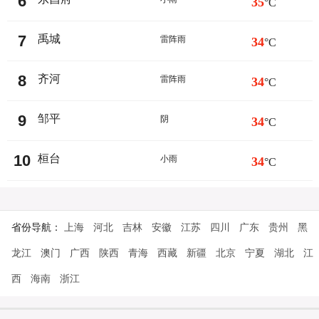
6
35
°C
7
禹城
雷阵雨
34
°C
8
齐河
雷阵雨
34
°C
9
邹平
阴
34
°C
10
桓台
小雨
34
°C
省份导航：
上海
河北
吉林
安徽
江苏
四川
广东
贵州
黑
龙江
澳门
广西
陕西
青海
西藏
新疆
北京
宁夏
湖北
江
西
海南
浙江