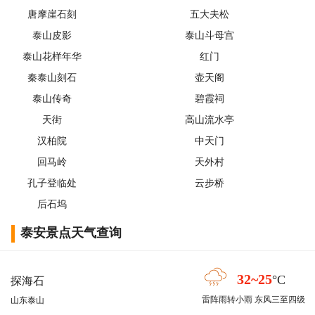
唐摩崖石刻
五大夫松
泰山皮影
泰山斗母宫
泰山花样年华
红门
秦泰山刻石
壶天阁
泰山传奇
碧霞祠
天街
高山流水亭
汉柏院
中天门
回马岭
天外村
孔子登临处
云步桥
后石坞
泰安景点天气查询
32~25
°C
探海石
雷阵雨转小雨 东风三至四级
山东泰山