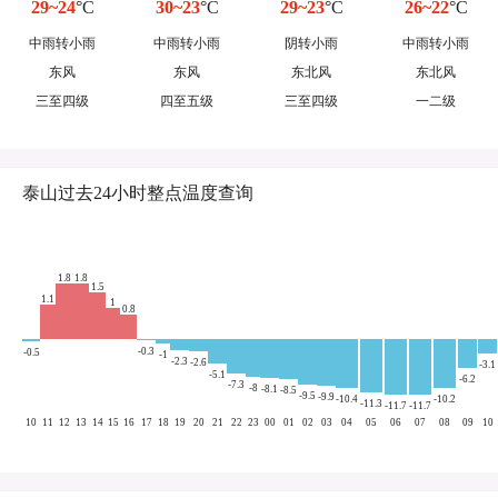
29~24
°C
30~23
°C
29~23
°C
26~22
°C
中雨转小雨
中雨转小雨
阴转小雨
中雨转小雨
东风
东风
东北风
东北风
三至四级
四至五级
三至四级
一二级
泰山过去24小时整点温度查询
1.8
1.8
1.5
1.1
1
0.8
-0.3
-0.5
-1
-2.3
-2.6
-3.1
-5.1
-6.2
-7.3
-8
-8.1
-8.5
-9.5
-9.9
-10.4
-10.2
-11.3
-11.7
-11.7
10
11
12
13
14
15
16
17
18
19
20
21
22
23
00
01
02
03
04
05
06
07
08
09
10