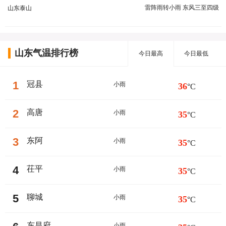
雷阵雨转小雨 东风三至四级
山东泰山
山东气温排行榜
今日最高
今日最低
1
冠县
小雨
36
°C
2
高唐
小雨
35
°C
3
东阿
小雨
35
°C
4
茌平
小雨
35
°C
5
聊城
小雨
35
°C
东昌府
小雨