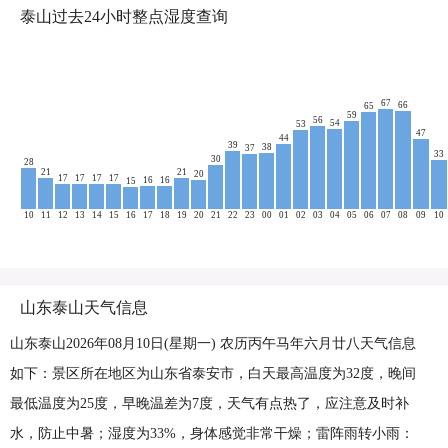
泰山过去24小时整点湿度查询
67
66
65
59
56
54
53
47
44
39
38
37
33
30
28
21
21
20
17
17
17
17
16
16
15
10
11
12
13
14
15
16
17
18
19
20
21
22
23
00
01
02
03
04
05
06
07
08
09
10
山东泰山天气信息
山东泰山2026年08月10日(星期一) 农历丙午马年六月廿八天气信息
如下：景区所在地区为山东省泰安市，白天最高温度为32度，晚间
最低温度为25度，早晚温差为7度，天气有点热了，应注意及时补
水，防止中暑；湿度为33%，身体感觉非常干燥；雷阵雨转小雨：