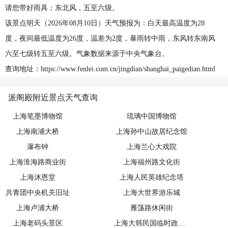
请您带好雨具；东北风，五至六级。
该景点明天（2026年08月10日）天气预报为：白天最高温度为28
度，夜间最低温度为26度，温差为2度，暴雨转中雨，东风转东南风
六至七级转五至六级。气象数据来源于中央气象台。
查询地址：https://www.fenlei.com.cn/jingdian/shanghai_paigedian.html
派阁殿附近景点天气查询
上海笔墨博物馆
琉璃中国博物馆
上海南浦大桥
上海孙中山故居纪念馆
瀑布钟
上海兰心大戏院
上海淮海路商业街
上海福州路文化街
上海沐恩堂
上海人民英雄纪念塔
共青团中央机关旧址
上海大世界游乐城
上海卢浦大桥
雁荡路休闲街
上海老码头景区
上海大韩民国临时政府旧址