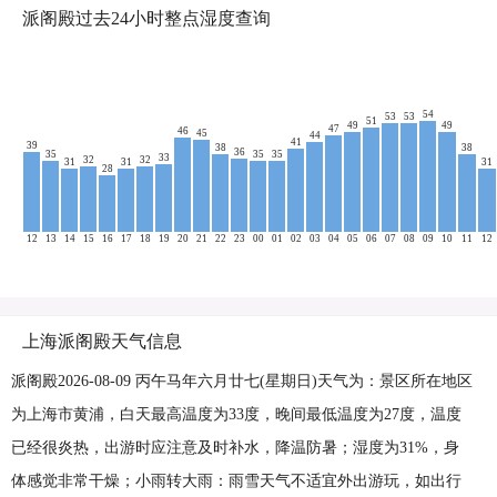
派阁殿过去24小时整点湿度查询
54
53
53
51
49
49
47
46
45
44
41
39
38
38
36
35
35
35
33
32
32
31
31
31
28
12
13
14
15
16
17
18
19
20
21
22
23
00
01
02
03
04
05
06
07
08
09
10
11
12
上海派阁殿天气信息
派阁殿2026-08-09 丙午马年六月廿七(星期日)天气为：景区所在地区
为上海市黄浦，白天最高温度为33度，晚间最低温度为27度，温度
已经很炎热，出游时应注意及时补水，降温防暑；湿度为31%，身
体感觉非常干燥；小雨转大雨：雨雪天气不适宜外出游玩，如出行