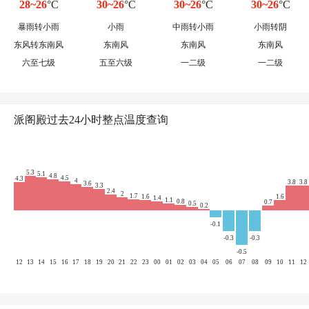
28~26
°C
30~26
°C
30~26
°C
30~26
°C
暴雨转小雨
小雨
中雨转小雨
小雨转阴
东风转东南风
东南风
东南风
东南风
六至七级
五至六级
一二级
一二级
派阁殿过去24小时整点温度查询
5.3
5.1
4.8
4.5
4.3
4
3.8
3.8
3.6
3.3
2.4
2
1.7
1.6
1.6
1.4
1.1
0.8
0.7
0.5
0.2
-0.1
-0.3
-0.3
-0.5
12
13
14
15
16
17
18
19
20
21
22
23
00
01
02
03
04
05
06
07
08
09
10
11
12