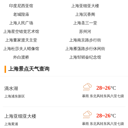
印度尼西亚馆
上海亚细亚大楼
老城隍庙
上海沉香阁
上海人民广场
上海圣三一堂
上海星空错觉艺术馆
苏州河
上海董家渡天主堂
上海南京路步行街
上海杜莎夫人蜡像馆
上海雁荡路步行休闲街
外白渡桥
上海邹韬奋纪念馆
上海景点天气查询
28~26
°C
滴水湖
暴雨 东北风转东风六至七级
上海浦东新区
28~26
°C
上海亚细亚大楼
暴雨 东北风转东风六至七级
上海黄浦