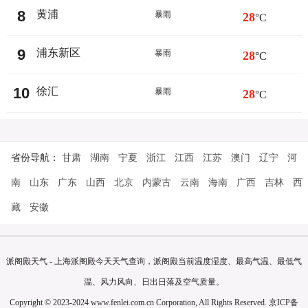
8
黄浦
暴雨
28
°C
9
浦东新区
暴雨
28
°C
10
徐汇
暴雨
28
°C
省份导航：
甘肃
湖南
宁夏
浙江
江西
江苏
澳门
辽宁
河
南
山东
广东
山西
北京
内蒙古
云南
海南
广西
吉林
西
藏
安徽
派阁殿天气 - 上海派阁殿今天天气查询，派阁殿当前温度湿度、最高气温、最低气
温、风力风向、日出日落及空气质量。
Copyright © 2023-2024 www.fenlei.com.cn Corporation, All Rights Reserved.
京ICP备