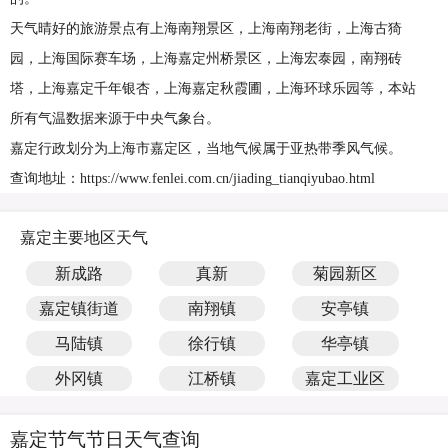
天气晴好的旅游景点有上海南翔景区，上海南翔老街，上海古猗
园，上海国际赛车场，上海嘉定州桥景区，上海宏泰园，南翔砖
塔，上海嘉定千年银杏，上海嘉定秋霞圃，上海环球乐园等，本站
所有气温数据来源于中央气象台。
嘉定行政划分为上海市嘉定区，当地气候属于亚热带季风气候。
查询地址：https://www.fenlei.com.cn/jiading_tianqiyubao.html
嘉定主要地区天气
新成路
真新
菊园新区
嘉定镇街道
南翔镇
安亭镇
马陆镇
徐行镇
华亭镇
外冈镇
江桥镇
嘉定工业区
嘉定节气节日天气查询