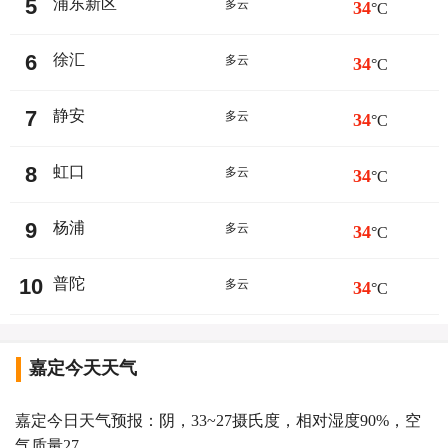
5
浦东新区
多云
34
°C
6
徐汇
多云
34
°C
7
静安
多云
34
°C
8
虹口
多云
34
°C
9
杨浦
多云
34
°C
10
普陀
多云
34
°C
嘉定今天天气
嘉定今日天气预报：阴，33~27摄氏度，相对湿度90%，空
气质量27。