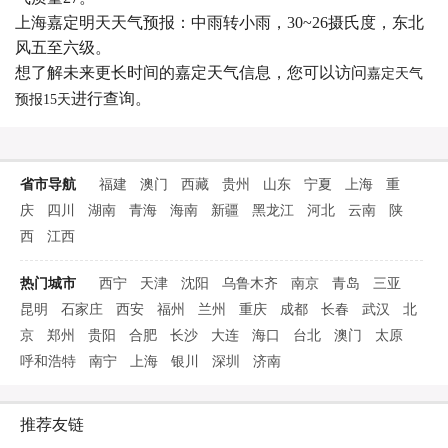
上海嘉定明天天气预报：中雨转小雨，30~26摄氏度，东北
风五至六级。
想了解未来更长时间的嘉定天气信息，您可以访问
嘉定天气
进行查询。
预报15天
省市导航
福建
澳门
西藏
贵州
山东
宁夏
上海
重
庆
四川
湖南
青海
海南
新疆
黑龙江
河北
云南
陕
西
江西
热门城市
西宁
天津
沈阳
乌鲁木齐
南京
青岛
三亚
昆明
石家庄
西安
福州
兰州
重庆
成都
长春
武汉
北
京
郑州
贵阳
合肥
长沙
大连
海口
台北
澳门
太原
呼和浩特
南宁
上海
银川
深圳
济南
推荐友链