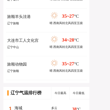
35~27
°C
旅顺羊头洼港
晴 西南风转北风四至五级
辽宁旅顺
34~28
°C
大连市工人文化宫
晴 西南风转北风四至五级
辽宁中山
35~27
°C
旅顺动物园
晴 西南风转北风四至五级
辽宁旅顺
辽宁气温排行榜
今日最高
今日最低
1
海城
多云
38
°C