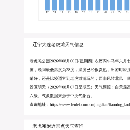
12
13
14
15
16
17
18
19
20
21
22
23
辽宁大连老虎滩天气信息
老虎滩公园2026年08月06日(星期四) 农历丙午马
度，晚间最低温度为28度，温度已经很炎热，出游时应
晴好，还是比较适宜到老虎滩游玩的；西南风转北风，
景区明天（2026年08月07日星期五）天气预报：白天
六级。气象数据来源于中央气象台。
查询地址：https://www.fenlei.com.cn/jingdian/liaoning_laoh
老虎滩附近景点天气查询