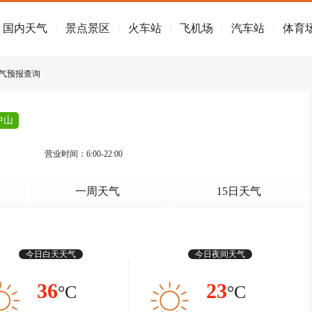
国内天气
景点景区
火车站
飞机场
汽车站
体育
|
|
|
|
|
天气预报查询
中山
营业时间：6:00-22:00
一周天气
15日天气
今日白天天气
今日夜间天气
36
23
°C
°C