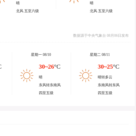
晴
晴
北风 五至六级
北风 五至六级
数据源于中央气象台 08月06日发布
星期一 08/10
星期二 08/11
C
30~26
°C
30~25
°C
晴
晴转多云
东风转东南风
东南风转东风
四至五级
四至五级