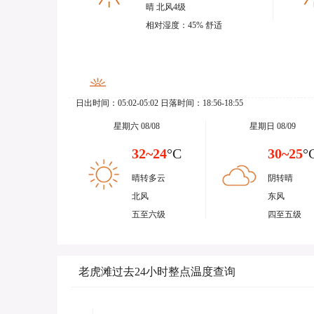
晴 北风4级
相对湿度：45% 舒适
日出时间：05:02-05:02 日落时间：18:56-18:55
星期六 08/08
星期日 08/09
32~24
°C
30~25
°
晴转多云
阴转晴
北风
东风
五至六级
四至五级
老虎滩过去24小时整点温度查询