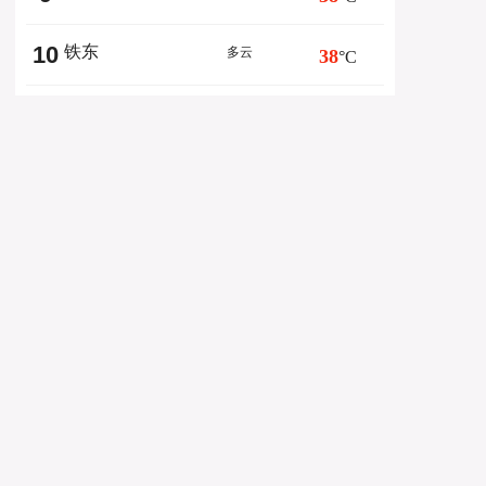
10
铁东
多云
38
°C