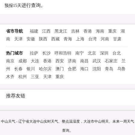
进行查询。
预报15天
省市导航
福建
江西
黑龙江
吉林
香港
海南
重庆
湖
南
天津
安徽
陕西
西藏
青海
上海
台湾
河南
甘肃
热门城市
拉萨
长沙
呼和浩特
南宁
北京
深圳
台北
南京
成都
大连
香港
西安
济南
南昌
武汉
石家庄
兰
州
长春
银川
哈尔滨
澳门
合肥
海口
沈阳
青岛
乌鲁
木齐
杭州
三亚
天津
重庆
推荐友链
中山天气 - 辽宁省大连中山实时天气、整点温湿度，大连市中山明天、未来一周天气
查询。