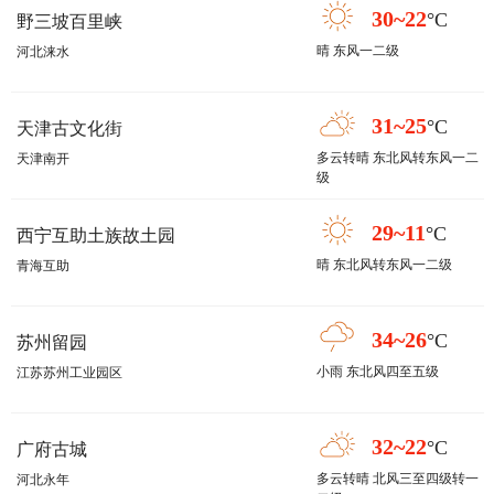
30~22
°C
野三坡百里峡
晴 东风一二级
河北涞水
31~25
°C
天津古文化街
多云转晴 东北风转东风一二
天津南开
级
29~11
°C
西宁互助土族故土园
晴 东北风转东风一二级
青海互助
34~26
°C
苏州留园
小雨 东北风四至五级
江苏苏州工业园区
32~22
°C
广府古城
多云转晴 北风三至四级转一
河北永年