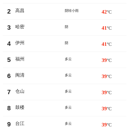
2
高昌
阴转小雨
42
°C
3
哈密
阴
41
°C
4
伊州
阴
41
°C
5
福州
多云
39
°C
6
闽清
多云
39
°C
7
仓山
多云
39
°C
8
鼓楼
多云
39
°C
9
台江
多云
39
°C