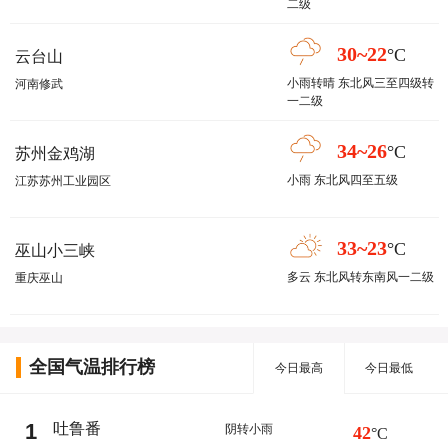
二级
30~22
°C
云台山
小雨转晴 东北风三至四级转
河南修武
一二级
34~26
°C
苏州金鸡湖
小雨 东北风四至五级
江苏苏州工业园区
33~23
°C
巫山小三峡
多云 东北风转东南风一二级
重庆巫山
全国气温排行榜
今日最高
今日最低
1
吐鲁番
阴转小雨
42
°C