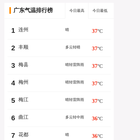
广东气温排行榜
今日最高
今日最低
1
连州
晴
37
°C
2
丰顺
多云转晴
37
°C
3
梅县
晴转雷阵雨
37
°C
4
梅州
晴转雷阵雨
37
°C
5
梅江
晴转雷阵雨
37
°C
6
曲江
多云转中雨
36
°C
7
花都
晴
36
°C