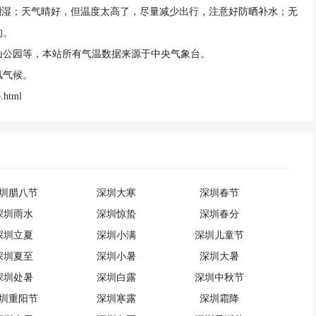
潮湿；天气晴好，但温度太高了，尽量减少出行，注意好防晒补水；无
的。
山公园等，本站所有气温数据来源于中央气象台。
风气候。
.html
圳腊八节
深圳大寒
深圳春节
深圳雨水
深圳惊蛰
深圳春分
深圳立夏
深圳小满
深圳儿童节
深圳夏至
深圳小暑
深圳大暑
深圳处暑
深圳白露
深圳中秋节
圳重阳节
深圳寒露
深圳霜降