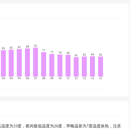
91
89
87
85
83
77
71
70
69
64
63
63
61
03
04
05
06
07
08
09
10
11
12
13
14
15
最高温度为33度，夜间最低温度为26度，早晚温差为7度温度炎热，注意