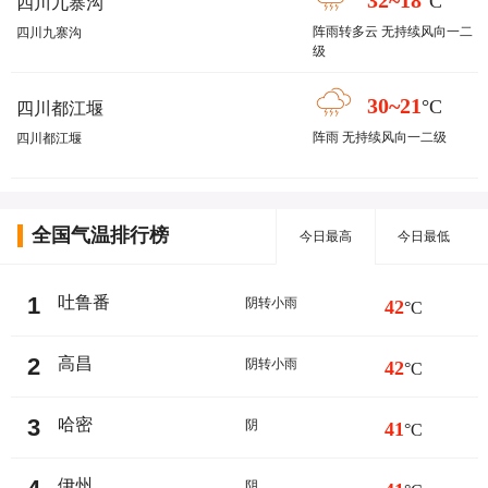
32~18
°C
四川九寨沟
阵雨转多云 无持续风向一二
四川九寨沟
级
30~21
°C
四川都江堰
阵雨 无持续风向一二级
四川都江堰
全国气温排行榜
今日最高
今日最低
1
吐鲁番
阴转小雨
42
°C
2
高昌
阴转小雨
42
°C
3
哈密
阴
41
°C
伊州
阴