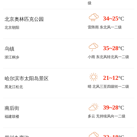
级
34~25
°C
北京奥林匹克公园
雷阵雨 东北风一二级
北京朝阳
35~28
°C
乌镇
小雨 东北风转北风一二级
浙江桐乡
21~12
°C
哈尔滨市太阳岛景区
晴 北风三至四级转一二级
黑龙江松北
39~28
°C
南后街
多云 无持续风向一二级
福建鼓楼