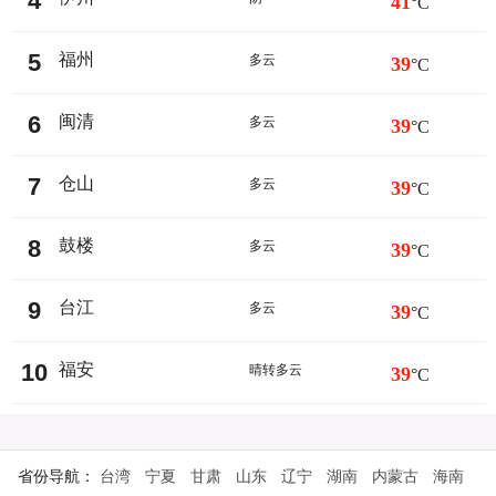
4
41
°C
5
福州
多云
39
°C
6
闽清
多云
39
°C
7
仓山
多云
39
°C
8
鼓楼
多云
39
°C
9
台江
多云
39
°C
10
福安
晴转多云
39
°C
省份导航：
台湾
宁夏
甘肃
山东
辽宁
湖南
内蒙古
海南