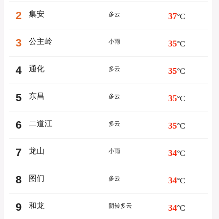
2
集安
多云
37
°C
3
公主岭
小雨
35
°C
4
通化
多云
35
°C
5
东昌
多云
35
°C
6
二道江
多云
35
°C
7
龙山
小雨
34
°C
8
图们
多云
34
°C
9
和龙
阴转多云
34
°C