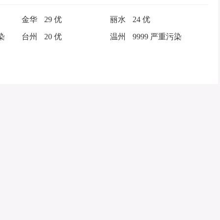
金华
29 优
丽水
24 优
染
台州
20 优
温州
9999 严重污染