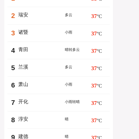
2
瑞安
多云
37
°C
3
诸暨
小雨
37
°C
4
青田
晴转多云
37
°C
5
兰溪
多云
37
°C
6
萧山
小雨
37
°C
7
开化
小雨转晴
37
°C
8
淳安
晴
37
°C
9
建德
晴
37
°C