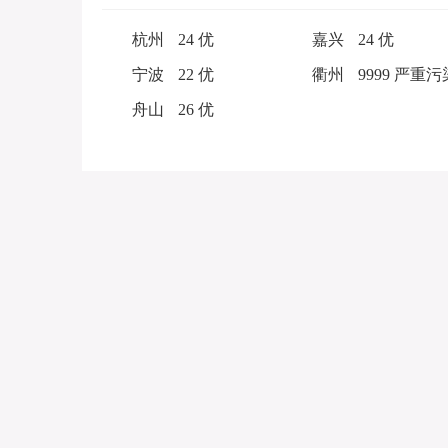
杭州
24 优
嘉兴
24 优
宁波
22 优
衢州
9999 严重污
舟山
26 优